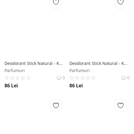
Deodorant Stick Natural - KANU Nature Deodorant Natural Body Deo Mango, 80 ml Kanu Nature
Deodorant Stick Natural - KANU Nature Deodorant Natural Body Deo Magnolia, 80 ml Kanu Nature
Parfumuri
Parfumuri
0
0
86
Lei
86
Lei