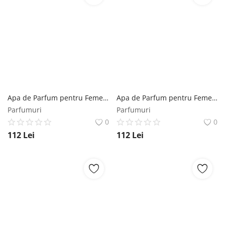
Apa de Parfum pentru Femei - Maison Alhambra EDP Your Touch for Women, 100 ml Maison Alhambra
Apa de Parfum pentru Femei - Lattafa Perfumes EDP Mohra, Silky Rose, 100 ml Lattafa
Parfumuri
Parfumuri
0
0
112
Lei
112
Lei