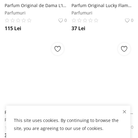
Parfum Original de Dama L'Inter Woman - Coolerone Perfume, 50 ml Coolerone
Parfum Original Lucky Flamands&Germans - Florgarden, Femei, 30 ml Florgarden
Parfumuri
Parfumuri
0
0
115
Lei
37
Lei
Parfum Original de Dama Lucky Wersicle Dark Diamond - Florgarden, Femei, 30 ml Florgarden
Tester Parfum Lucky Maximi cod 814 - Florgarden, Femei, 2 ml Florgarden
Parfumuri
Parfumuri
This site uses cookies. By continuing to browse the
0
0
site, you are agreeing to our use of cookies.
37
Lei
6
Lei