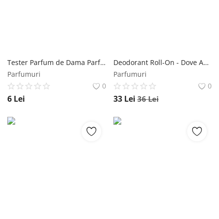
Înregistrare
Tester Parfum de Dama Parfen Lucky Emperatriz cod 535 Florgarden, 2 ml Florgarden
Deodorant Roll-On - Dove Advanced Care Invisible Dry White Freesia Scent, 50 ml Dove
Parfumuri
Parfumuri
0
0
6
Lei
33
Lei
36
Lei