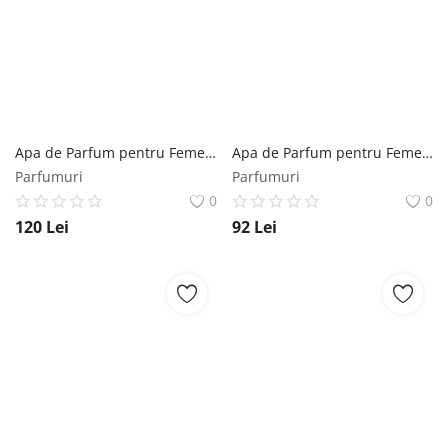
Apa de Parfum pentru Femei - Maison Alhambra EDP Victoria Flower Orchid, 100 ml Maison Alhambra
Apa de Parfum pentru Femei - Maison Alhambra EDP Narissa Ambre, 100 ml Maison Alhambra
Parfumuri
Parfumuri
0
0
120
Lei
92
Lei