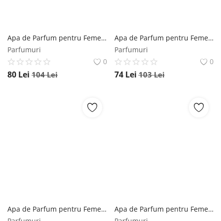
Apa de Parfum pentru Femei - Lattafa Perfumes EDP Ana Abiyedh Rouge, 60 ml Lattafa
Apa de Parfum pentru Femei - Lattafa Perfumes EDP Hayaati Gold Elixir, 100 ml Lattafa
Parfumuri
Parfumuri
0
0
80
Lei
74
Lei
104
Lei
103
Lei
Apa de Parfum pentru Femei - Lattafa Perfumes EDP Confidential Private Gold, 100 ml Lattafa
Apa de Parfum pentru Femei - Lattafa Perfumes EDP Azeezah, 100 ml Lattafa
Parfumuri
Parfumuri