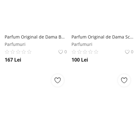
Parfum Original de Dama Bacarat Roug - Coolerone Perfume, 100 ml Coolerone
Parfum Original de Dama Scand Woman - Coolerone Perfume, 50 ml Coolerone
Parfumuri
Parfumuri
0
0
167
Lei
100
Lei