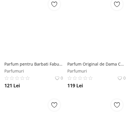
Parfum pentru Barbati Fabulous Men - Coolerone Perfume, 100 ml Coolerone
Parfum Original de Dama Coconut Pasion - Coolerone Perfume, 50 ml Coolerone
Parfumuri
Parfumuri
0
0
121
Lei
119
Lei