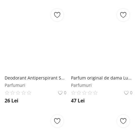
Deodorant Antiperspirant Spray - Elmiplant Clay Minerals Protectie Invizibila, 150 ml Elmiplant
Parfum original de dama Lucky Bambina EDP, Florgarden, 30ml Florgarden
Parfumuri
Parfumuri
0
0
26
Lei
47
Lei