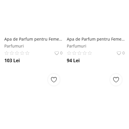
Apa de Parfum pentru Femei - Asdaaf EDP Andaleeb Flora, 100 ml Asdaaf
Apa de Parfum pentru Femei - Maison Alhambra EDP Zeno, 100 ml Maison Alhambra
Parfumuri
Parfumuri
0
0
103
Lei
94
Lei