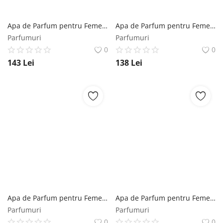
Apa de Parfum pentru Femei - Maison Alhambra EDP Glacier Bella, 100 ml Maison Alhambra
Apa de Parfum pentru Femei - Lattafa Perfumes EDP Thameen Musk Collection – So Poudree, 100 ml Lattafa
Parfumuri
Parfumuri
0
0
143
Lei
138
Lei
Apa de Parfum pentru Femei - Maison Alhambra EDP Florenza, 100 ml Maison Alhambra
Apa de Parfum pentru Femei - Maison Alhambra EDP Athena, 100 ml Maison Alhambra
Parfumuri
Parfumuri
0
0