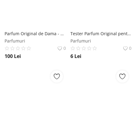
Parfum Original de Dama - Coolerone Perfume Dona Born Woman - CLRDB, 50 ml Coolerone
Tester Parfum Original pentru Femei - Florgarden EDP Lucky Bambina cod 893, 2 ml Florgarden
Parfumuri
Parfumuri
0
0
100
Lei
6
Lei