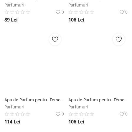
Parfumuri
Parfumuri
0
0
89
Lei
106
Lei
Apa de Parfum pentru Femei - Maison Alhambra EDP Mia Dolcezza, 100 ml Maison Alhambra
Apa de Parfum pentru Femei - Maison Alhambra EDP Montaigne Coco, 100 ml Maison Alhambra
Parfumuri
Parfumuri
0
0
114
Lei
106
Lei