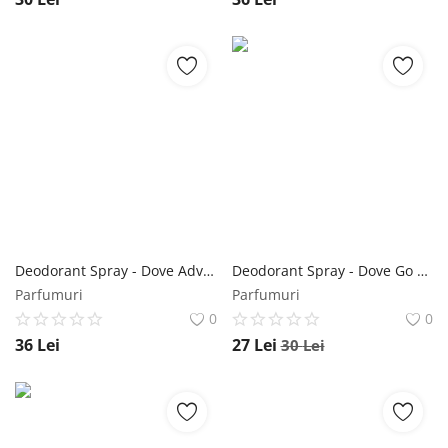
Deodorant Spray - Dove Advanced Care Coconut & Jasmine Flower, 150 ml Dove
Deodorant Spray - Dove Go Fresh Passion Fruit & Lemongrass, 150 ml Dove
Parfumuri
Parfumuri
0
0
36
Lei
27
Lei
30
Lei