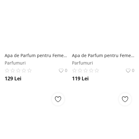
Apa de Parfum pentru Femei - Maison Alhambra EDP Anarch, 100 ml Maison Alhambra
Apa de Parfum pentru Femei - Lattafa Rave EDP Now Rouge, 100 ml Rave
Parfumuri
Parfumuri
0
0
129
Lei
119
Lei