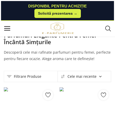
DISPONIBIL PENTRU ACHIZIȚIE
Solicită prezentarea →
Acasă
Produse
Esteto
Parfumuri Pentru Femei
Meniu principal
Parfumuri Elegante Pentru Femei -
Încântă Simțurile
Categorii
Descoperă cele mai rafinate parfumuri pentru femei, perfecte
Acasă
pentru fiecare ocazie. Alege aroma care te definește!
Listă de dorințe
Filtrare Produse
Cele mai recente
Contact
Blog
Autentificare