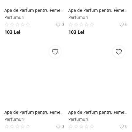
Apa de Parfum pentru Femei - Lattafa Perfumes EDP Hayaati Florence, 100 ml Lattafa
Apa de Parfum pentru Femei - Maison Alhambra EDP Victoria Flower, 100 ml Maison Alhambra
Parfumuri
Parfumuri
0
0
103
Lei
103
Lei
Apa de Parfum pentru Femei - Lattafa Perfumes EDP Shahd, 100 ml Lattafa
Apa de Parfum pentru Femei - Lattafa Perfumes EDP Khaltaat Al Arabia Royal Blends, 100 ml Lattafa
Parfumuri
Parfumuri
0
0