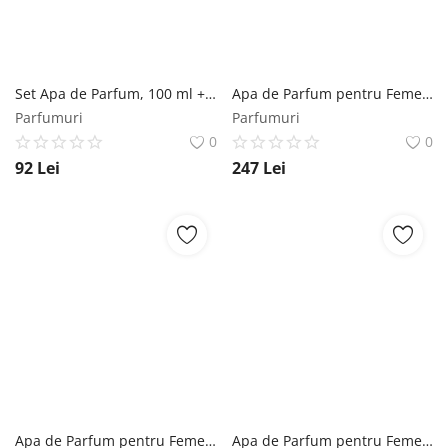
Set Apa de Parfum, 100 ml + Deodorant Spray, 50 ml, pentru Femei - Lattafa Perfumes, Mahasin Crystal Violet, 1 set Lattafa
Apa de Parfum pentru Femei - Lattafa Perfumes EDP Badee Al Oud Noble Blush, 100 ml Lattafa
Parfumuri
Parfumuri
0
0
92
Lei
247
Lei
Apa de Parfum pentru Femei - Maison Alhambra EDP Leonie, 100 ml Maison Alhambra
Apa de Parfum pentru Femei - Maison Alhambra EDP Leonie Intense, 100 ml Maison Alhambra