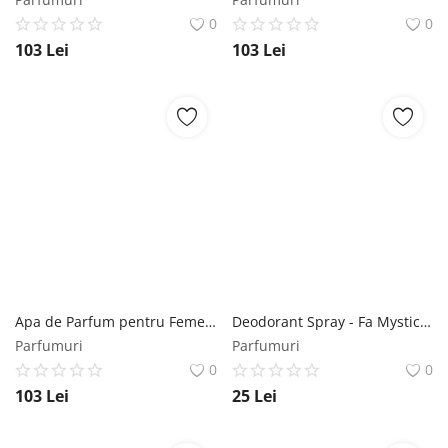
0
0
103
Lei
103
Lei
Apa de Parfum pentru Femei - Lattafa Perfumes EDP Ramz Gold, 100 ml Lattafa
Deodorant Spray - Fa Mystic Moments Passion Flower 48h, 150 ml Fa
Parfumuri
Parfumuri
0
0
103
Lei
25
Lei