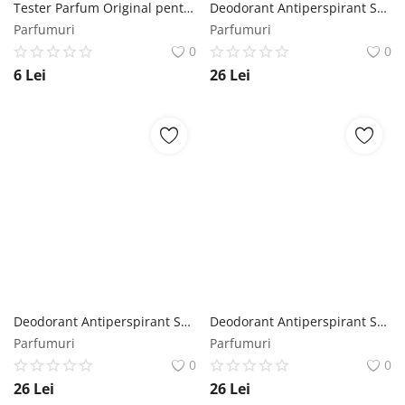
Tester Parfum Original pentru Femei - Florgarden EDP Lucky Flamands & Germans cod 813, 2 ml Florgarden
Deodorant Antiperspirant Spray - Elmiplant Vitamin C Impuls de Energie, 150 ml Elmiplant
Parfumuri
Parfumuri
0
0
6
Lei
26
Lei
Deodorant Antiperspirant Spray - Elmiplant Rose Elixirul Frumusetii, 150 ml Elmiplant
Deodorant Antiperspirant Spray - Elmiplant Hyaluronic Prospetime Absoluta, 150 ml Elmiplant
Parfumuri
Parfumuri
0
0
26
Lei
26
Lei