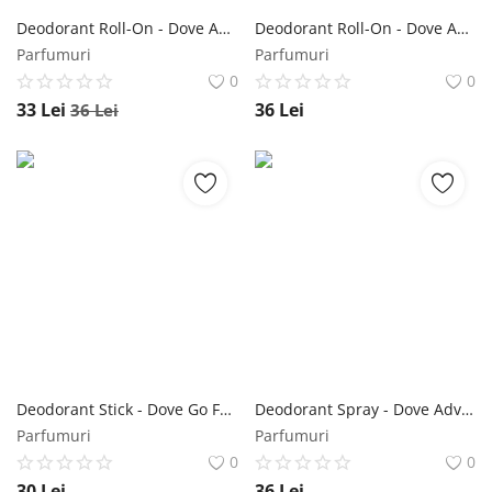
Deodorant Roll-On - Dove Advanced Care Go Fresh Acai Berry Scent, 50 ml Dove
Deodorant Roll-On - Dove Advanced Care Coconut & Jasmine Flower Scent, 50 ml Dove
Parfumuri
Parfumuri
0
0
33
Lei
36
Lei
36
Lei
Deodorant Stick - Dove Go Fresh Pear & Aloe Vera Scent, 40 ml Dove
Deodorant Spray - Dove Advanced Care Talco, 150 ml Dove
Parfumuri
Parfumuri
0
0
30
Lei
36
Lei