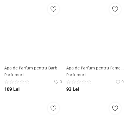
Apa de Parfum pentru Barbati - Maison Alhambra EDP Kismet for Men, 100 ml Maison Alhambra
Apa de Parfum pentru Femei - Maison Alhambra EDP Narissa Rouge, 100 ml Maison Alhambra
Parfumuri
Parfumuri
0
0
109
Lei
93
Lei