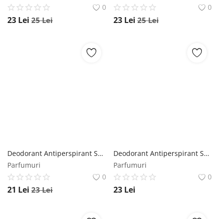
0
0
23
Lei
23
Lei
25
Lei
25
Lei
Deodorant Antiperspirant Spray pentru Femei cu Mac Albastru si Mar - Rexona MotionSense Stay Fresh with Scent of Blue Poppy & Apple 48h, 150 ml Rexona
Deodorant Antiperspirant Spray pentru Femei cu Aloe Vera - Rexona MotionSense Aloe Vera 48h, 150 ml Rexona
Parfumuri
Parfumuri
0
0
21
Lei
23
Lei
23
Lei