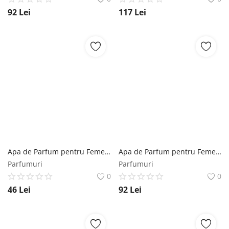
92
Lei
117
Lei
Apa de Parfum pentru Femei - Lattafa Perfumes EDP Yara, 50 ml Lattafa
Apa de Parfum pentru Femei - Lattafa Perfumes EDP Ser Hubbee, 100 ml Lattafa
Parfumuri
Parfumuri
0
0
46
Lei
92
Lei