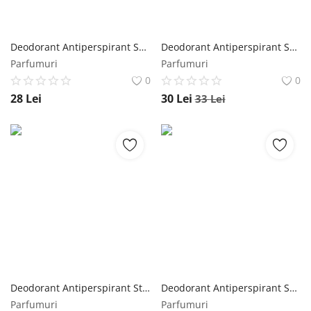
Deodorant Antiperspirant Spray pentru Femei cu Aloe Vera - Rexona MotionSense Aloe Vera 48h, 200 ml Rexona
Deodorant Antiperspirant Spray pentru Femei - Rexona Advanced Protection Shower Fresh 72h, 150 ml Rexona
Parfumuri
Parfumuri
0
0
28
Lei
30
Lei
33
Lei
Deodorant Antiperspirant Stick pentru Femei Invizibil - Rexona MotionSense Active Protection + Fresh Invisible 48h, 40 ml Rexona
Deodorant Antiperspirant Spray pentru Femei cu Parfum Floral - Rexona MotionSense Stay Fresh with Scent of Whte Flowers & Lychee 48h, 150 ml Rexona
Parfumuri
Parfumuri