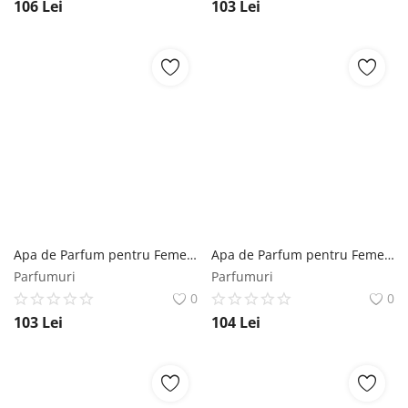
106
Lei
103
Lei
Apa de Parfum pentru Femei - Lattafa Perfumes EDP Opulent Red, 100 ml Lattafa
Apa de Parfum pentru Femei - Lattafa Perfumes EDP Rouat al Musk, 100 ml Lattafa
Parfumuri
Parfumuri
0
0
103
Lei
104
Lei