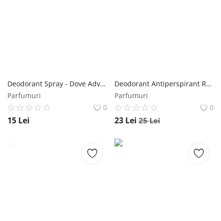
Deodorant Spray - Dove Advanced Care Original Anti-Perspirant, 35 ml Dove
Deodorant Antiperspirant Roll-On pentru Femei - Rexona Women Invisible on Black&White Clothes 48h, 50 ml Rexona
Parfumuri
Parfumuri
0
0
15
Lei
23
Lei
25
Lei