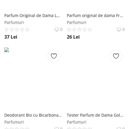
Parfum Original de Dama Lucky Crystal D'olly EDP Florgarden, 30 ml Florgarden
Parfum original de dama Free Lady Koppa Kabana EDP 50ml Florgarden
Parfumuri
Parfumuri
0
0
37
Lei
26
Lei
Deodorant Bio cu Bicarbonat Gentle Rain Saimara, 50 ml Saimara
Tester Parfum de Dama Gold Touch Lady Gold cod 530 Florgarden, 2 ml Florgarden
Parfumuri
Parfumuri
0
0