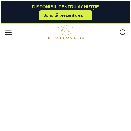
DISPONIBIL PENTRU ACHIZIȚIE
Solicită prezentarea →
Acasă
Esteto
Parfumuri Pentru Femei
Deodorant Spray - Dove Advanced Care Original Anti-Perspirant, 35 ml D
Meniu principal
ove
Categorii
Acasă
Listă de dorințe
Contact
Blog
Autentificare