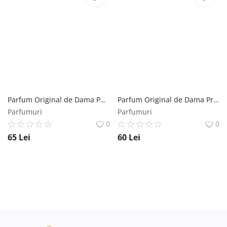
Parfum Original de Dama Parfen Divin Florgarden PFN931, 30 ml Florgarden
Parfum Original de Dama Pretty Lady Rose Garden EDP Florgarden, 50 ml Florgarden
Parfumuri
Parfumuri
0
0
65
Lei
60
Lei