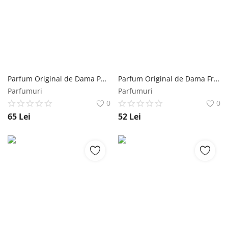
Parfum Original de Dama Parfen Luxurious Florgarden PFN595, 30 ml Florgarden
Parfum Original de Dama Free Lady Cascada Floregarden, 50 ml Florgarden
Parfumuri
Parfumuri
0
0
65
Lei
52
Lei