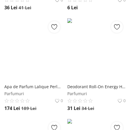
36
Lei
6
Lei
41
Lei
Apa de Parfum Lalique Perles de Lalique, Femei, 100 ml Lalique
Deodorant Roll-On Energy Herbagen, 50 ml Herbagen
Parfumuri
Parfumuri
0
0
174
Lei
31
Lei
189
Lei
34
Lei