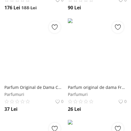
176
Lei
90
Lei
188
Lei
Parfum Original de Dama Camil No.1 L'Amor SuperFinish, 35 ml SuperFinish
Parfum original de dama Free Lady Koppa Kabana EDP 50ml Florgarden
Parfumuri
Parfumuri
0
0
37
Lei
26
Lei