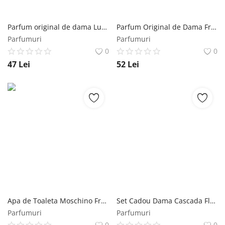
Parfum original de dama Lucky Emperatriz EDP 30ml Florgarden
Parfum Original de Dama Free Lady Cascada Floregarden, 50 ml Florgarden
Parfumuri
Parfumuri
0
0
47
Lei
52
Lei
Apa de Toaleta Moschino Fresh Couture, Femei, 50 ml Moschino
Set Cadou Dama Cascada Florgarden, 50 ml+ 85 ml Florgarden
Parfumuri
Parfumuri
0
0