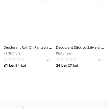
Deodorant Roll-On Fantasia Herbagen, 50 ml Herbagen
Deodorant Stick cu Salvie si Plop Negru Verre de Nature Femme Fleurie Manicos, 50g Manicos
Parfumuri
Parfumuri
0
0
31
Lei
24
Lei
34
Lei
27
Lei