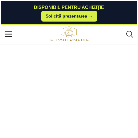
DISPONIBIL PENTRU ACHIZIȚIE
Solicită prezentarea →
Acasă
Esteto
Parfumuri Pentru Femei
Deodorant Spray - Dove Advanced Care Coconut & Jasmine Flower, 150
Meniu principal
ml Dove
Categorii
Acasă
Listă de dorințe
Contact
Blog
Autentificare