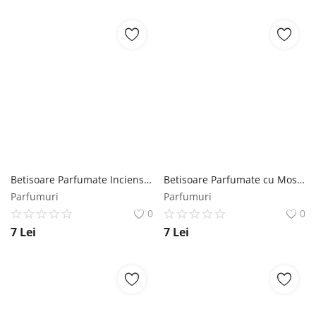
Betisoare Parfumate Incienso Dinero Mikado - La Casa De Los Aromas, 1 pachet Mikado
Betisoare Parfumate cu Mosc Alb Mikado - La Casa De Los Aromas, 1 pachet Mikado
Parfumuri
Parfumuri
0
0
7
Lei
7
Lei