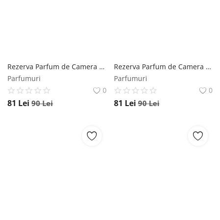
Rezerva Parfum de Camera cu Betisoare Rattan Flori de Portocal Mikado, 500 ml Mikado
Rezerva Parfum de Camera cu Betisoare Rattan Oceano Mikado, 500 ml Mikado
Parfumuri
Parfumuri
0
0
81
Lei
81
Lei
90
Lei
90
Lei