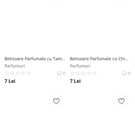
Betisoare Parfumate cu Tamaie Mikado - Incienso Egipto La Casa De Los Aromas, 1 pachet Mikado
Betisoare Parfumate cu Chihlimbar Mikado - La Casa De Los Aromas, 1 pachet Mikado
Parfumuri
Parfumuri
0
0
7
Lei
7
Lei