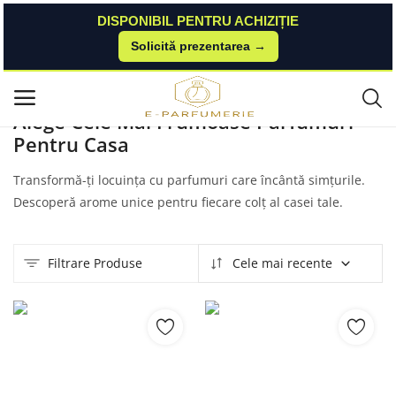
DISPONIBIL PENTRU ACHIZIȚIE
Solicită prezentarea →
Acasă
Produse
Esteto
Parfumuri Pentru Casa
Meniu principal
Alege Cele Mai Frumoase Parfumuri
Pentru Casa
Categorii
Transformă-ți locuința cu parfumuri care încântă simțurile.
Acasă
Descoperă arome unice pentru fiecare colț al casei tale.
Listă de dorințe
Filtrare Produse
Cele mai recente
Contact
Blog
Autentificare