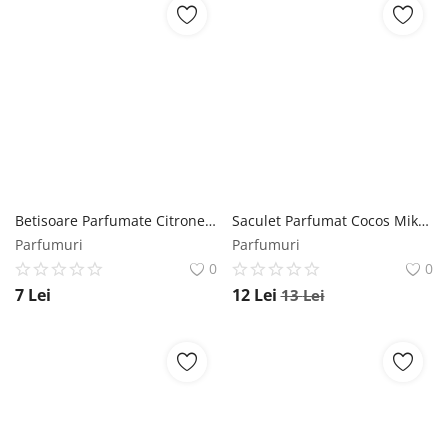
Betisoare Parfumate Citronella Incense Mikado, 1 pachet Mikado
Saculet Parfumat Cocos Mikado, 100 ml Mikado
Parfumuri
Parfumuri
0
0
7
Lei
12
Lei
13
Lei