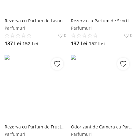
Rezerva cu Parfum de Lavanda pentru Odorizantul de Camera Mikado - La Casa De Los Aromas Especial Recarga, 1000 ml Mikado
Rezerva cu Parfum de Scortisoara si Portocala pentru Odorizantul de Camera Mikado - La Casa De Los Aromas Canela Recarga, 1000 ml Mikado
Parfumuri
Parfumuri
0
0
137
Lei
137
Lei
152
Lei
152
Lei
Rezerva cu Parfum de Fructe Rosii pentru Odorizantul de Camera Mikado - La Casa De Los Aromas Frutos Rojos, 1000 ml Mikado
Odorizant de Camera cu Parfum de Chihlimbar, Crin si Ghimbir Mikado - La Casa De Los Aromas Bouquet Flower, 170 ml Mikado
Parfumuri
Parfumuri