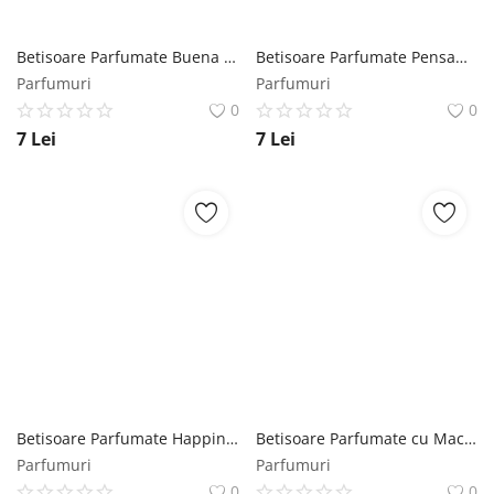
Betisoare Parfumate Buena Fortuna Mikado - La Casa De Los Aromas, 1 pachet Mikado
Betisoare Parfumate Pensamiento Positivo Mikado - La Casa De Los Aromas, 1 pachet Mikado
Parfumuri
Parfumuri
0
0
7
Lei
7
Lei
Betisoare Parfumate Happiness Mikado - La Casa De Los Aromas, 1 pachet Mikado
Betisoare Parfumate cu Mac Mikado - La Casa De Los Aromas, 1 pachet Mikado
Parfumuri
Parfumuri
0
0