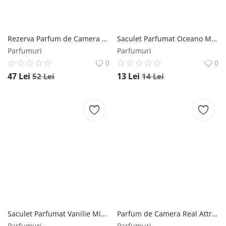
Rezerva Parfum de Camera cu Betisoare Rattan Scortisoara si Portocala Mikado, 250 ml Mikado
Saculet Parfumat Oceano Mikado, 100 ml Mikado
Parfumuri
Parfumuri
0
0
47
Lei
13
Lei
52
Lei
14
Lei
Saculet Parfumat Vanilie Mikado, 100 ml Mikado
Parfum de Camera Real Attractive Mikado, 100 ml Mikado
Parfumuri
Parfumuri