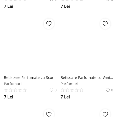
7
Lei
7
Lei
Betisoare Parfumate cu Scortisoara Mikado - La Casa De Los Aromas, 1 pachet Mikado
Betisoare Parfumate cu Vanilie Mikado - La Casa De Los Aromas, 1 pachet Mikado
Parfumuri
Parfumuri
0
0
7
Lei
7
Lei