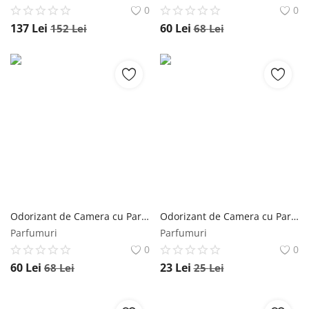
0
0
137
Lei
60
Lei
152
Lei
68
Lei
Odorizant de Camera cu Parfum de Trandafiri si Ceai Alb Mikado - La Casa De Los Aromas Bouquet Flower, 170 ml Mikado
Odorizant de Camera cu Parfum de Trandafiri si Ceai Alb Mikado - La Casa De Los Aromas Bouquet Flower, 40 ml Mikado
Parfumuri
Parfumuri
0
0
60
Lei
23
Lei
68
Lei
25
Lei