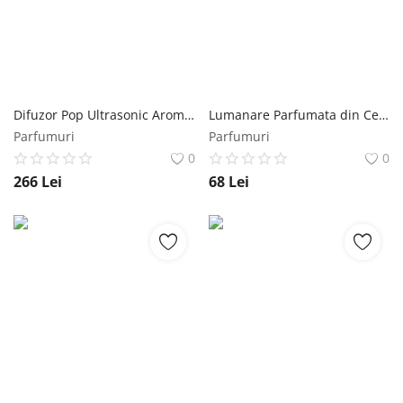
Înregistrare
Difuzor Pop Ultrasonic Aromoterapie - Pranarom, 1 buc Pranarom
Lumanare Parfumata din Ceara de Soia cu Piele, Coniac, Tutun si Vanilie - Hiremo Soy Blend Candle Cuba Scented, 250 ml Eolia Cosmetics
Parfumuri
Parfumuri
0
0
266
Lei
68
Lei