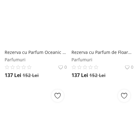
Rezerva cu Parfum Oceanic pentru Odorizantul de Camera Mikado - La Casa De Los Aromas Especial Recarga, 1000 ml Mikado
Rezerva cu Parfum de Floare de Portocal pentru Odorizantul de Camera Mikado - La Casa De Los Aromas Especial Recarga, 1000 ml Mikado
Parfumuri
Parfumuri
0
0
137
Lei
137
Lei
152
Lei
152
Lei