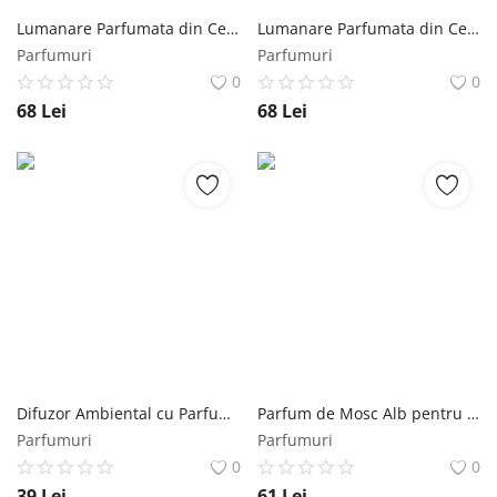
Lumanare Parfumata din Ceara de Soia cu Iris, Neroli, Mastic si Vetiver - Hiremo Soy Blend Candle Goddess Powder, 250 ml Eolia Cosmetics
Lumanare Parfumata din Ceara de Soia cu Mir si Tamaie - Hiremo Soy Blend Candle Ftou Ftou, 250 ml Eolia Cosmetics
Parfumuri
Parfumuri
0
0
68
Lei
68
Lei
Difuzor Ambiental cu Parfum de Paciuli si Vanilie - Magic Lights AlessioBoltri, 125 ml Magic Lights
Parfum de Mosc Alb pentru Tesaturi 19248 - Profuma Tessuti Muschio Bianco, Magic Lights, 250 ml Magic Lights
Parfumuri
Parfumuri
0
0
39
Lei
61
Lei