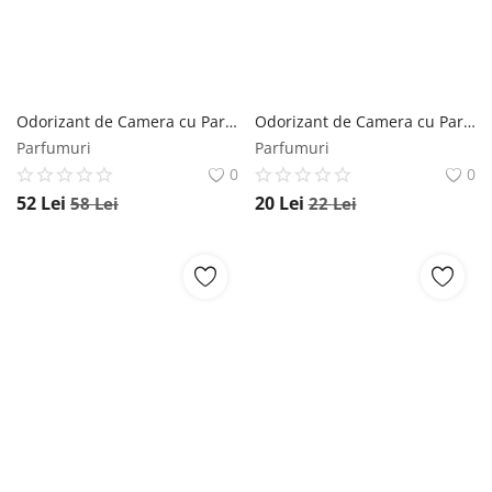
Odorizant de Camera cu Parfum de Primavara Mikado - La Casa De Los Aromas Brisa Primaveral, 120 ml Mikado
Odorizant de Camera cu Parfum de Vanilie Mikado - La Casa De Los Aromas Basic Creamy Vanilla, 95 ml Mikado
Parfumuri
Parfumuri
0
0
52
Lei
20
Lei
58
Lei
22
Lei