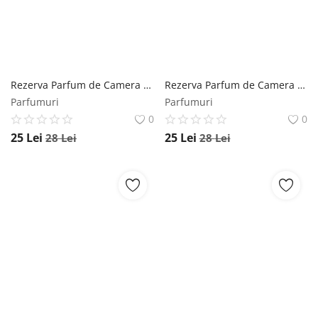
Rezerva Parfum de Camera Mar Dulce si Scortisoara Mikado, 100 ml Mikado
Rezerva Parfum de Camera Oceano Mikado, 100 ml Mikado
Parfumuri
Parfumuri
0
0
25
Lei
25
Lei
28
Lei
28
Lei