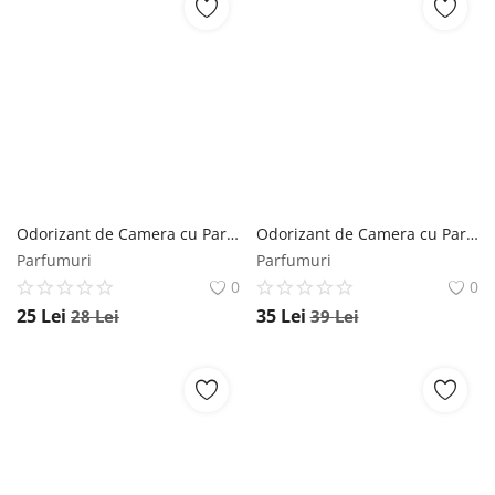
Odorizant de Camera cu Parfum de Bujor si Crin Mikado Bouquet - La Casa De Los Aromas Good Vibes, 50 ml Mikado
Odorizant de Camera cu Parfum de Lavanda Mikado - La Casa De Los Aromas Flor Perfumada Campos de Lavanda, 65 ml Mikado
Parfumuri
Parfumuri
0
0
25
Lei
35
Lei
28
Lei
39
Lei