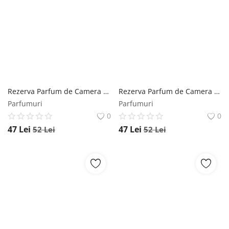
Rezerva Parfum de Camera cu Betisoare Rattan Lavanda Mikado, 250 ml Mikado
Rezerva Parfum de Camera cu Betisoare Rattan Oceano Mikado, 250 ml Mikado
Parfumuri
Parfumuri
0
0
47
Lei
47
Lei
52
Lei
52
Lei