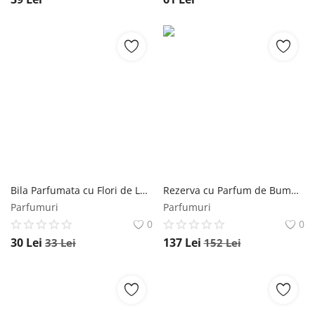
Bila Parfumata cu Flori de Lavanda - KANU Nature Fragrante Ball Levander, 105 g Kanu Nature
Rezerva cu Parfum de Bumbac pentru Odorizantul de Camera Mikado - La Casa De Los Aromas Especial Recarga, 1000 ml Mikado
Parfumuri
Parfumuri
0
0
30
Lei
137
Lei
33
Lei
152
Lei