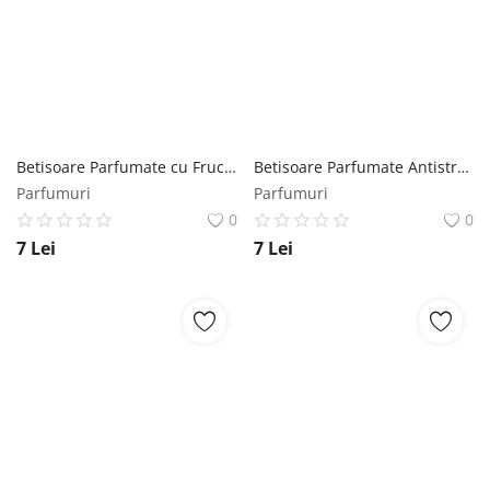
Betisoare Parfumate cu Fructe Rosii Mikado - La Casa De Los Aromas, 1 pachet Mikado
Betisoare Parfumate Antistres Mikado - La Casa De Los Aromas, 1 pachet Mikado
Parfumuri
Parfumuri
0
0
7
Lei
7
Lei