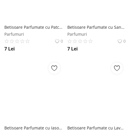
Betisoare Parfumate cu Patchouli Mikado - La Casa De Los Aromas, 1 pachet Mikado
Betisoare Parfumate cu Santal Mikado - La Casa De Los Aromas, 1 pachet Mikado
Parfumuri
Parfumuri
0
0
7
Lei
7
Lei
Betisoare Parfumate cu Iasomie Mikado - La Casa De Los Aromas, 1 pachet Mikado
Betisoare Parfumate cu Lavanda Mikado - La Casa De Los Aromas, 1 pachet Mikado