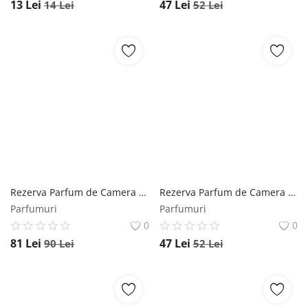
13
Lei
47
Lei
14
Lei
52
Lei
Rezerva Parfum de Camera cu Betisoare Rattan Vanilie Mikado, 500 ml Mikado
Rezerva Parfum de Camera cu Betisoare Rattan Flori de Portocal Mikado, 250 ml Mikado
Parfumuri
Parfumuri
0
0
81
Lei
47
Lei
90
Lei
52
Lei