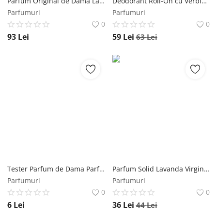
Parfum Original de Dama Lady Gold Touch EDP Florgarden, 50 ml Florgarden
Deodorant Roll-On cu Verbina Favideo Favisan, 50ml Favisan
Parfumuri
Parfumuri
0
0
93
Lei
59
Lei
63
Lei
Tester Parfum de Dama Parfen Aroma cod 878 Florgarden, 2 ml Florgarden
Parfum Solid Lavanda Virginia Parfums Favisan, 10ml Favisan
Parfumuri
Parfumuri
0
0
6
Lei
36
Lei
44
Lei