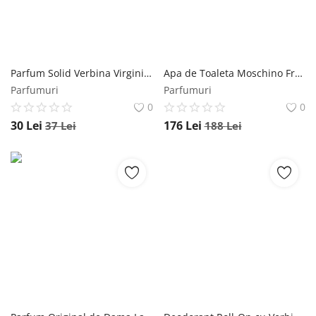
Parfum Solid Verbina Virginia Parfums Favisan, 10ml Favisan
Apa de Toaleta Moschino Fresh Couture, Femei, 50 ml Moschino
Parfumuri
Parfumuri
0
0
30
Lei
176
Lei
37
Lei
188
Lei