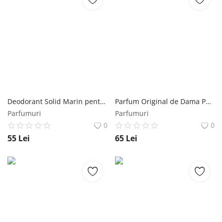
Deodorant Solid Marin pentru Piele Sensibila Zero Waste Lamazuna, 30 g Lamazuna
Parfum Original de Dama Parfen Extaz Florgarden PFN908, 30 ml Florgarden
Parfumuri
Parfumuri
0
0
55
Lei
65
Lei