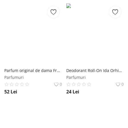
Parfum original de dama Free Lady Blue and Yellow 50ml Florgarden
Deodorant Roll-On Ida Orhidee si Lotus Vivanatura, 50 ml Vivanatura
Parfumuri
Parfumuri
0
0
52
Lei
24
Lei