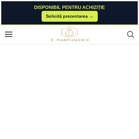
DISPONIBIL PENTRU ACHIZIȚIE
Solicită prezentarea →
Acasă
Esteto
Parfumuri Pentru Femei
Apa de Parfum pentru Femei - Maison Alhambra EDP Victoria Flower Orc
Meniu principal
hid, 100 ml Maison Alhambra
Categorii
Acasă
Listă de dorințe
Contact
Blog
Autentificare