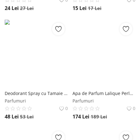
24
Lei
15
Lei
27
Lei
17
Lei
Deodorant Spray cu Tamaie Favisan, 50ml Favisan
Apa de Parfum Lalique Perles de Lalique, Femei, 100 ml Lalique
Parfumuri
Parfumuri
0
0
48
Lei
174
Lei
53
Lei
189
Lei