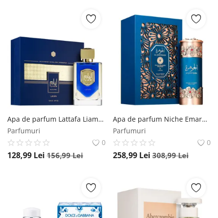
Apa de parfum Lattafa Liam Blue Shine, 100 ml, pentru barbati Lattafa
Apa de parfum Niche Emarati Al Jawhara, 100 ml, unisex Niche Emarati
Parfumuri
Parfumuri
0
0
128,99
Lei
258,99
Lei
156,99
Lei
308,99
Lei