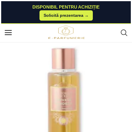
DISPONIBIL PENTRU ACHIZIȚIE
Solicită prezentarea →
Acasă
Elefant-P
Parfumuri
Private Sundeck Body spray, 250 ml Victorias Secret
Meniu principal
Categorii
Acasă
Listă de dorințe
Contact
Blog
Autentificare