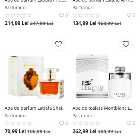
Parfumuri
Parfumuri
0
0
214,99
Lei
134,99
Lei
247,99
Lei
168,99
Lei
Apa de parfum Lattafa Sheikh Shuyukh Khusoosi, 100 ml, unisex Lattafa
Apa de toaleta Montblanc Legend Spirit, 100 ml, pentru barbati Montblanc
Parfumuri
Parfumuri
0
0
70,99
Lei
262,99
Lei
106,99
Lei
384,99
Lei