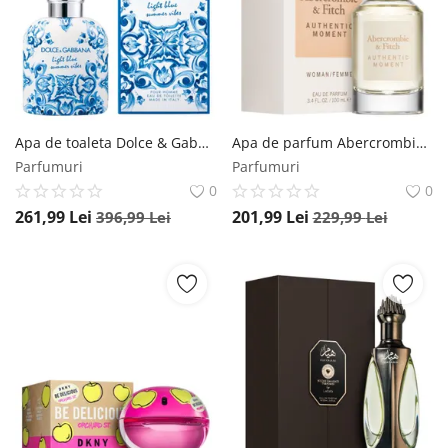
Apa de toaleta Dolce & Gabbana Light Blue Summer Vibes Pour Homme, 125 ml, pentru barbati Dolce & Gabbana
Apa de parfum Abercrombie & Fitch Authentic Moment Women, 100 ml, pentru femei Abercrombie & Fitch
Parfumuri
Parfumuri
0
0
261,99
Lei
201,99
Lei
396,99
Lei
229,99
Lei