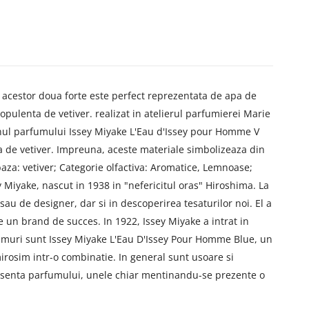
a acestor doua forte este perfect reprezentata de apa de
pulenta de vetiver. realizat in atelierul parfumierei Marie
onul parfumului Issey Miyake L'Eau d'Issey pour Homme V
ina de vetiver. Impreuna, aceste materiale simbolizeaza din
aza: vetiver; Categorie olfactiva: Aromatice, Lemnoase;
Miyake, nascut in 1938 in "nefericitul oras" Hiroshima. La
au de designer, dar si in descoperirea tesaturilor noi. El a
ze un brand de succes. In 1922, Issey Miyake a intrat in
fumuri sunt Issey Miyake L'Eau D'Issey Pour Homme Blue, un
mirosim intr-o combinatie. In general sunt usoare si
e esenta parfumului, unele chiar mentinandu-se prezente o