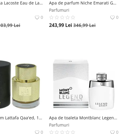
Apa de toaleta Lacoste Eau de Lacoste L.12.12 Blanc Intense, 100 ml, pentru barbati Lacoste
Apa de parfum Niche Emarati Ghinwa, 100 ml, unisex Niche Emarati
Parfumuri
0
0
243,99
Lei
303,99
Lei
346,99
Lei
Apa de parfum Lattafa Qaa'ed, 100 ml, unisex Lattafa
Apa de toaleta Montblanc Legend Spirit, 100 ml, pentru barbati Montblanc
Parfumuri
0
0