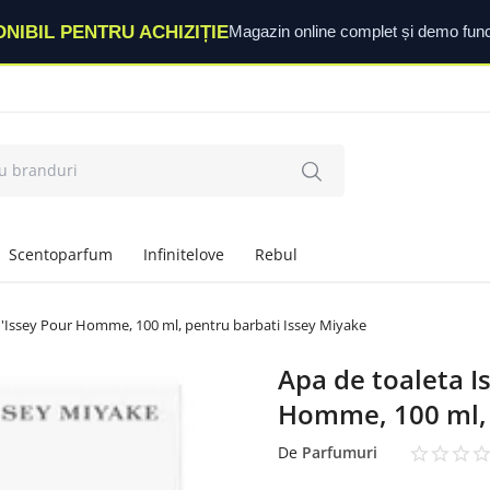
ONIBIL PENTRU ACHIZIȚIE
Magazin online complet și demo func
Scentoparfum
Infinitelove
Rebul
d'Issey Pour Homme, 100 ml, pentru barbati Issey Miyake
Apa de toaleta I
Homme, 100 ml, 
De
Parfumuri