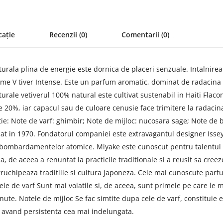
cație
Recenzii (0)
Comentarii (0)
turala plina de energie este dornica de placeri senzuale. Intalnire
me V tiver Intense. Este un parfum aromatic, dominat de radacina o
le vetiverul 100% natural este cultivat sustenabil in Haiti Flac
e de 20%, iar capacul sau de culoare cenusie face trimitere la radac
ie: Note de varf: ghimbir; Note de mijloc: nucosara sage; Note de b
at in 1970. Fondatorul companiei este extravagantul designer Issey 
le bombardamentelor atomice. Miyake este cunoscut pentru talentul s
a, de aceea a renuntat la practicile traditionale si a reusit sa cree
ruchipeaza traditiile si cultura japoneza. Cele mai cunoscute par
ele de varf Sunt mai volatile si, de aceea, sunt primele pe care le 
ute. Notele de mijloc Se fac simtite dupa cele de varf, constitui
 avand persistenta cea mai indelungata.