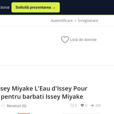
țional
Solicită prezentarea →
Autentificare
Înregistrare
/
Listă de dorințe
ssey Miyake L'Eau d'Issey Pour
pentru barbati Issey Miyake
0
0
200
Recenzii (0)