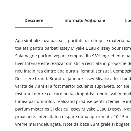
Descriere
Informații Adiționale
Lo
Apa simbolizeaza pacea si puritatea, in timp ce materia na
toaleta pentru barbati Issey Miyake L'Eau d'Issey pour Hom
Salamagne parfum vegan, compus din 93% ingrediente natura
tiver Intense este realizat din sticla reciclata in proporti
nou intalnirea dintre apa pura si lemnul senzual. Compozit
Descriere brand: Brand-ul japonez Issey Miyake a fost fond
varsta de 7 ani el a fost martor ocular si supravietuitor a
fost unul dintre cei care nu s-a impotrivit noului val in mod
lumea parfumurilor, realizand produse pentru femei ce int
parfum misterios SI clasicul Issey Miyake L'Eau D'Issey. Not
proaspete. Intensitatea dispare dupa aproximativ 10-15 min
vreme mai indelungata. Note de baza Sunt grele si bogate,