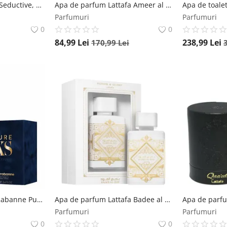
Spray de corp Guess Seductive, 125 ml, pentru femei Guess
Apa de parfum Lattafa Ameer al Oudh Intense Oud, 100 ml, unisex Lattafa
Parfumuri
Parfumuri
0
0
84,99
Lei
238,99
Lei
170,99
Lei
Apa de toaleta Paco Rabanne Pure XS, 100 ml, pentru barbati Paco Rabanne
Apa de parfum Lattafa Badee al Oud Honor and Glory, 100 ml, unisex Lattafa
Parfumuri
Parfumuri
0
0