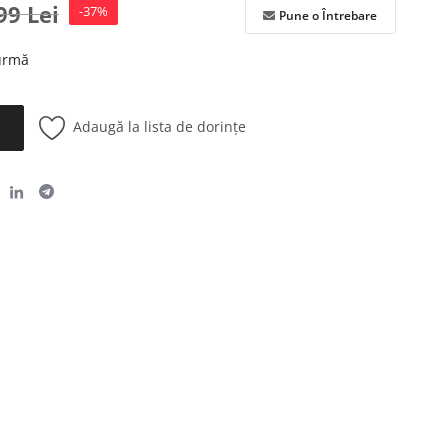
,99
Lei
-37%
Pune o Întrebare
 urmă
Adaugă la lista de dorințe