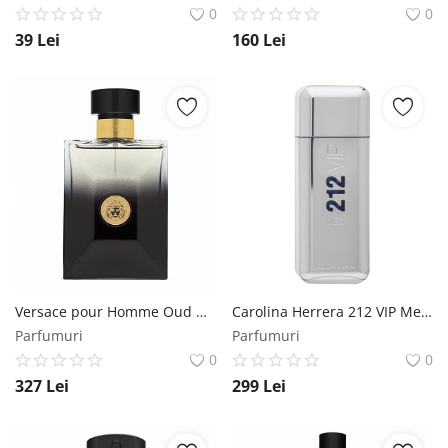
0
0
39
Lei
160
Lei
Versace pour Homme Oud Noir eau de Parfum pentru barbati 100 ml Versace
Carolina Herrera 212 VIP Men eau de Toilette pentru barbati 100 ml Carolina Herrera
Parfumuri
Parfumuri
0
0
327
Lei
299
Lei