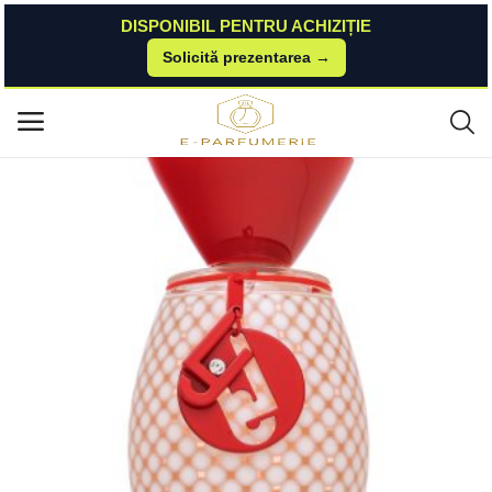
DISPONIBIL PENTRU ACHIZIȚIE
Solicită prezentarea →
Acasă
Brasty
Liu Jo Lovely U Eau de Parfum femei 100 ml Liu Jo
Meniu principal
Categorii
Acasă
Listă de dorințe
Contact
Blog
Autentificare