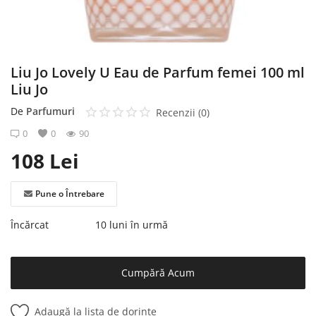
Înregistrare
Liu Jo Lovely U Eau de Parfum femei 100 ml
Liu Jo
De
Parfumuri
Recenzii (0)
0
0
90
108
Lei
Pune o Întrebare
Încărcat
10 luni în urmă
Cumpără Acum
Adaugă la lista de dorințe