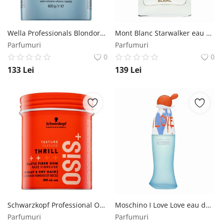
Wella Professionals Blondor Multi Blonde pudra pentru deschiderea culorii parului 800 g Wella Professionals
Mont Blanc Starwalker eau de Toilette pentru barbati 75 ml Mont Blanc
Parfumuri
Parfumuri
0
0
133
Lei
139
Lei
Schwarzkopf Professional Osis+ Texture guma modelatoare 100 ml Schwarzkopf Professional
Moschino I Love Love eau de Toilette pentru femei 100 ml Moschino
Parfumuri
Parfumuri