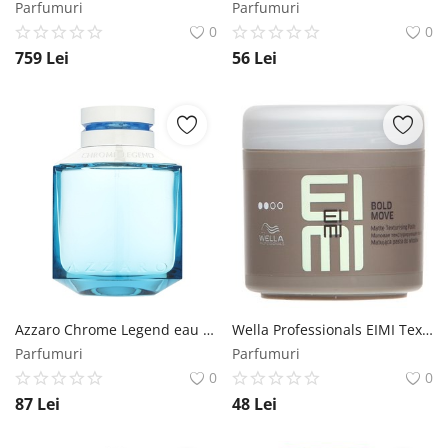
Parfumuri
Parfumuri
0
0
759
Lei
56
Lei
Azzaro Chrome Legend eau de Toilette pentru barbati 75 ml Azzaro
Wella Professionals EIMI Texture Bold Move pasta modelatoare 150 ml Wella Professionals
Parfumuri
Parfumuri
0
0
87
Lei
48
Lei