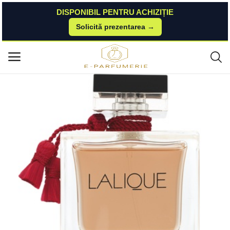
DISPONIBIL PENTRU ACHIZIȚIE
Solicită prezentarea →
Acasă
Brasty
Lalique Le Parfum eau de Parfum pentru femei 100 ml Lalique
Meniu principal
Categorii
Acasă
Listă de dorințe
Contact
Blog
Autentificare