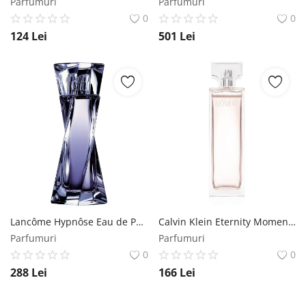
Parfumuri
Parfumuri
0
0
124
Lei
501
Lei
Lancôme Hypnôse Eau de Parfum pentru femei 30 ml Lancôme
Calvin Klein Eternity Moment Eau de Parfum pentru femei 100 ml Calvin Klein
Parfumuri
Parfumuri
0
0
288
Lei
166
Lei