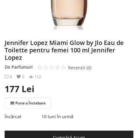
Înregistrare
Jennifer Lopez Miami Glow by Jlo Eau de
Toilette pentru femei 100 ml Jennifer
Lopez
De
Parfumuri
Recenzii (0)
0
0
112
177
Lei
Pune o Întrebare
Încărcat
10 luni în urmă
Cumpără Acum