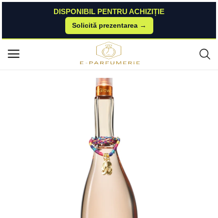
DISPONIBIL PENTRU ACHIZIȚIE
Solicită prezentarea →
Acasă
Notino
Parfumuri Pentru Femei
Jennifer Lopez Miami Glow by Jlo Eau de Toilette pentru femei 100 ml Jen
Meniu principal
nifer Lopez
Categorii
Acasă
Listă de dorințe
Contact
Blog
Autentificare