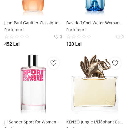
Jean Paul Gaultier Classique Eau de Toilette pentru femei 50 ml Jean Paul Gaultier
Davidoff Cool Water Woman Eau de Toilette pentru femei 30 ml Davidoff
Parfumuri
Parfumuri
0
0
452
Lei
120
Lei
Jil Sander Sport for Women Eau de Toilette pentru femei 100 ml Jil Sander
KENZO Jungle L'Éléphant Eau de Parfum pentru femei 100 ml Kenzo