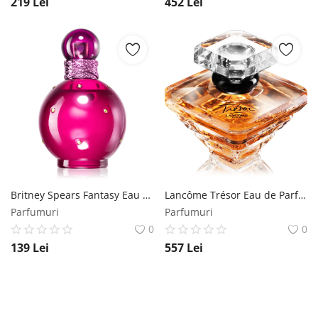
219
Lei
452
Lei
Britney Spears Fantasy Eau de Parfum pentru femei 50 ml Britney Spears
Lancôme Trésor Eau de Parfum pentru femei 100 ml Lancôme
Parfumuri
Parfumuri
0
0
139
Lei
557
Lei