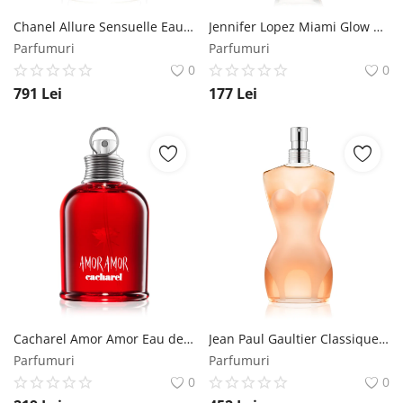
Chanel Allure Sensuelle Eau de Parfum pentru femei 50 ml Chanel
Jennifer Lopez Miami Glow by Jlo Eau de Toilette pentru femei 100 ml Jennifer Lopez
Parfumuri
Parfumuri
0
0
791
Lei
177
Lei
Cacharel Amor Amor Eau de Toilette pentru femei 50 ml Cacharel
Jean Paul Gaultier Classique Eau de Toilette pentru femei 50 ml Jean Paul Gaultier
Parfumuri
Parfumuri
0
0