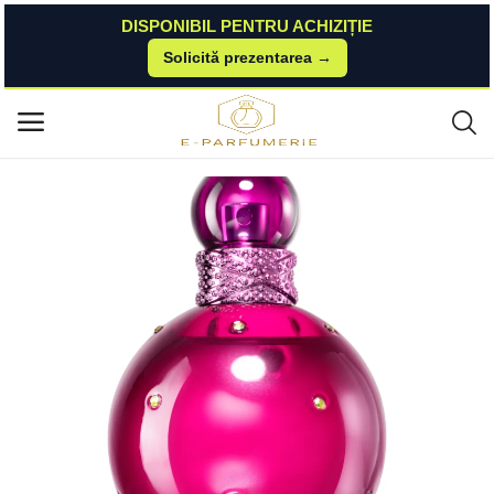
DISPONIBIL PENTRU ACHIZIȚIE
Solicită prezentarea →
Acasă
Notino
Parfumuri Pentru Femei
Britney Spears Fantasy Eau de Parfum pentru femei 100 ml Britney Spea
Meniu principal
rs
Categorii
Acasă
Listă de dorințe
Contact
Blog
Autentificare