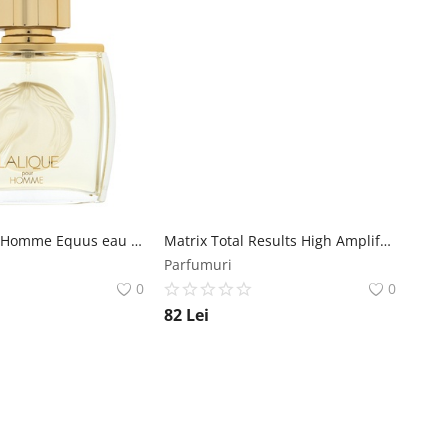
Lalique Pour Homme Equus eau de Parfum pentru barbati 75 ml Lalique
Matrix Total Results High Amplify Conditioner balsam pentru păr fin 1000 ml Matrix
Parfumuri
0
0
82
Lei