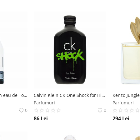
Calvin Klein IN2U Men eau de Toilette pentru barbati 150 ml Calvin Klein
Calvin Klein CK One Shock for Him eau de Toilette pentru barbati 100 ml Calvin Klein
Parfumuri
Parfumuri
0
0
86
Lei
294
Lei