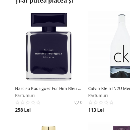
Ți-ar putea plăcea și
Narciso Rodriguez For Him Bleu Noir eau de Toilette pentru barbati 100 ml Narciso Rodriguez
Parfumuri
Parfumuri
0
258
Lei
113
Lei