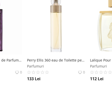
Lalique Amethyst eau de Parfum pentru femei 100 ml Lalique
Perry Ellis 360 eau de Toilette pentru femei 100 ml Perry Ellis
Parfumuri
Parfumuri
0
0
133
Lei
112
Lei