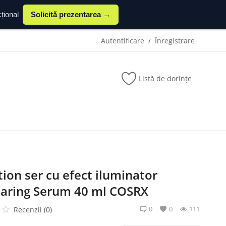
țional
Solicită prezentarea →
Autentificare
Înregistrare
/
Listă de dorințe
ion ser cu efect iluminator
earing Serum 40 ml COSRX
0
0
111
Recenzii (0)