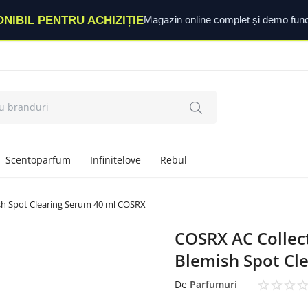
ONIBIL PENTRU ACHIZIȚIE
Magazin online complet și demo func
Scentoparfum
Infinitelove
Rebul
ish Spot Clearing Serum 40 ml COSRX
COSRX AC Collect
Blemish Spot Cl
De
Parfumuri