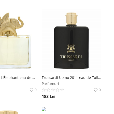
Kenzo Jungle L'Élephant eau de Parfum pentru femei 100 ml Kenzo
Trussardi Uomo 2011 eau de Toilette pentru barbati 100 ml Trussardi
Parfumuri
0
0
183
Lei