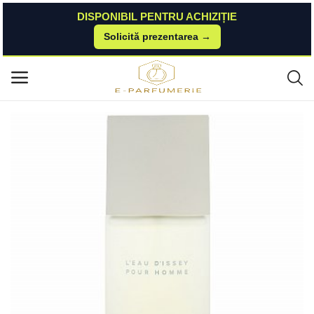
DISPONIBIL PENTRU ACHIZIȚIE
Solicită prezentarea →
Acasă
Brasty
Issey Miyake L´eau D´issey Pour Homme eau de Toilette pentru barbati 2
Meniu principal
00 ml Issey Miyake
Categorii
Acasă
Listă de dorințe
Contact
Blog
Autentificare