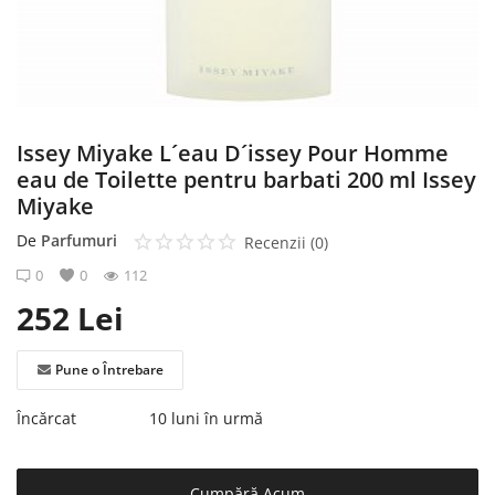
Înregistrare
Issey Miyake L´eau D´issey Pour Homme
eau de Toilette pentru barbati 200 ml Issey
Miyake
De
Parfumuri
Recenzii (0)
0
0
112
252
Lei
Pune o Întrebare
Încărcat
10 luni în urmă
Cumpără Acum