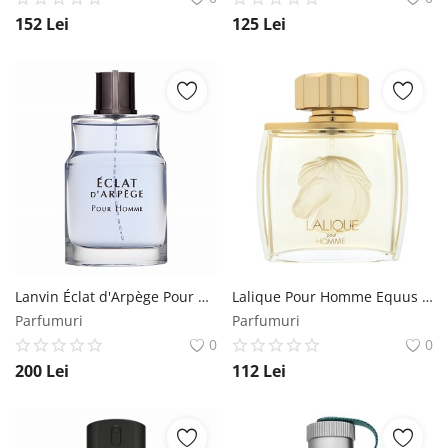
152
Lei
125
Lei
Lanvin Éclat d'Arpège Pour Homme Eau de Toilette bărbați 100 ml Lanvin
Lalique Pour Homme Equus eau de Parfum pentru barbati 75 ml Lalique
Parfumuri
Parfumuri
0
0
200
Lei
112
Lei