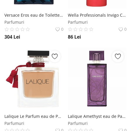
Versace Eros eau de Toilette pentru barbati 100 ml Versace
Wella Professionals Invigo Color Brilliance Vibrant Color Conditioner balsam pentru păr aspru si colorat 1000 ml Wella Professionals
Parfumuri
Parfumuri
0
0
304
Lei
86
Lei
Lalique Le Parfum eau de Parfum pentru femei 100 ml Lalique
Lalique Amethyst eau de Parfum pentru femei 100 ml Lalique
Parfumuri
Parfumuri
0
0