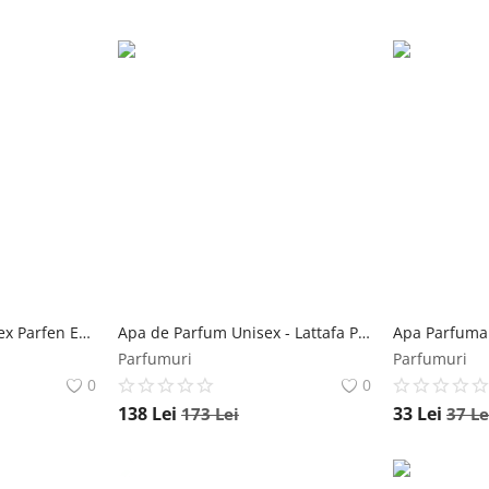
Parfum Original Unisex Parfen Excentrix PFN730 Florgarden, 30 ml Florgarden
Apa de Parfum Unisex - Lattafa Perfumes EDP Bade'e al Oud Sublime, 100 ml Lattafa
Parfumuri
Parfumuri
0
0
138
Lei
33
Lei
173
Lei
37
Le