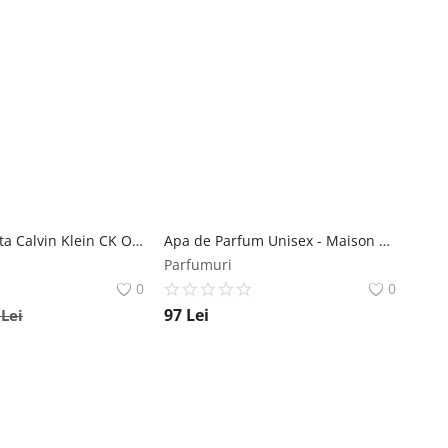
Apa de Toaleta Calvin Klein CK One Gold, Unisex, 50 ml Calvin Klein
Apa de Parfum Unisex - Maison Alhambra EDP Signatures No. II, 50 ml Maison Alhambra
Parfumuri
0
0
97
Lei
6
Lei