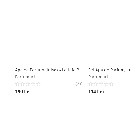
Apa de Parfum Unisex - Lattafa Perfumes EDP Maahir Legacy, 100 ml Lattafa
Parfumuri
Parfumuri
0
190
Lei
114
Lei