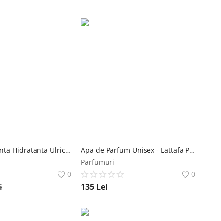
Apa Parfumanta Hidratanta Ulric de Varens Eau de Varens No. 4, Unisex, 150ml Ulric de Varens
Apa de Parfum Unisex - Lattafa Perfumes EDP Al Noble Safeer, 100 ml Lattafa
Parfumuri
0
0
135
Lei
i