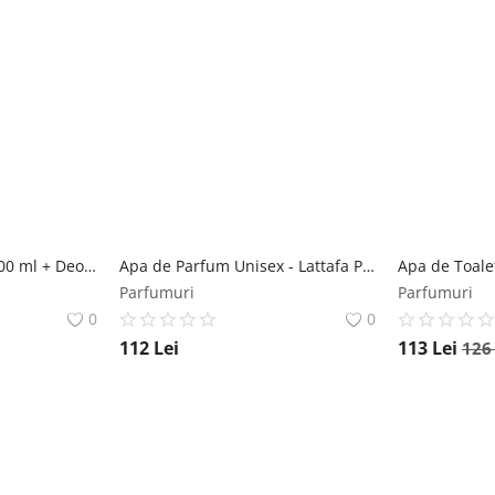
Set Apa de Parfum, 100 ml + Deodorant Spray, 50 ml, Unisex - Lattafa Perfumes, Ameer al Oud, 1 set Lattafa
Apa de Parfum Unisex - Lattafa Perfumes EDP Mohra, 100 ml Lattafa
Parfumuri
Parfumuri
0
0
112
Lei
113
Lei
12