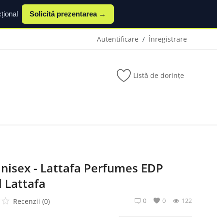
țional
Solicită prezentarea →
Autentificare
Înregistrare
/
Listă de dorințe
nisex - Lattafa Perfumes EDP
 Lattafa
0
0
122
Recenzii (0)