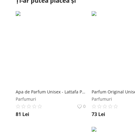
Ți-ar putea plăcea și
Apa de Parfum Unisex - Lattafa Perfumes EDP Muna, 100 ml Lattafa
Parfumuri
Parfumuri
0
81
Lei
73
Lei