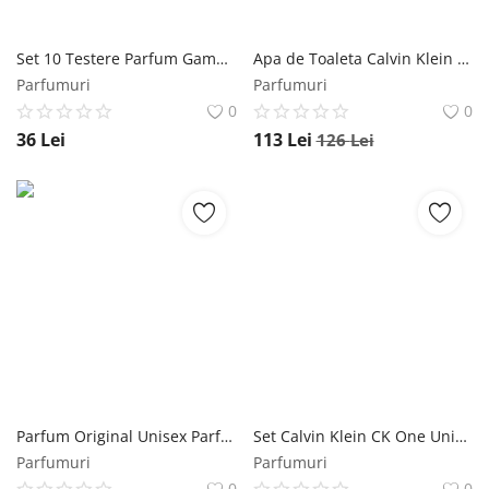
Set 10 Testere Parfum Gama Parfen nr. 7 Florgarden, 10 x 2 ml Florgarden
Apa de Toaleta Calvin Klein CK One Gold, Unisex, 50 ml Calvin Klein
Parfumuri
Parfumuri
0
0
36
Lei
113
Lei
126
Lei
Parfum Original Unisex Parfen Excentrix PFN730 Florgarden, 30 ml Florgarden
Set Calvin Klein CK One Unisex - Apa de toaleta 200 ml, Lotiune de Corp 200 ml Calvin Klein
Parfumuri
Parfumuri
0
0