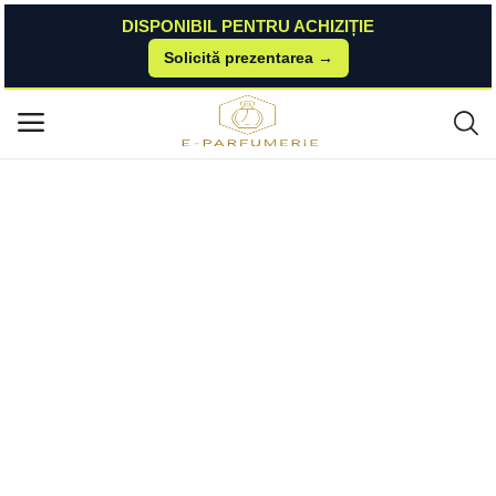
DISPONIBIL PENTRU ACHIZIȚIE
Solicită prezentarea →
Acasă
Esteto
Parfumuri Unisex
Tester Parfum Parfen Respiro cod 755 - Florgarden, Unisex, 2 ml Florgar
Meniu principal
den
Categorii
Acasă
Listă de dorințe
Contact
Blog
Autentificare