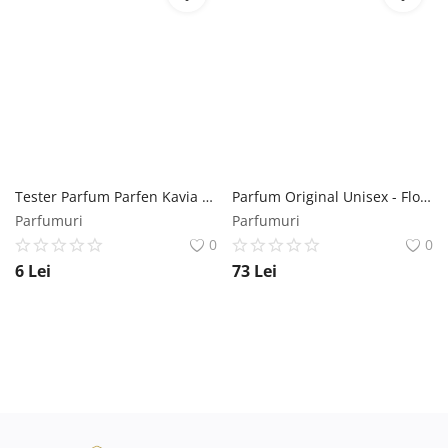
Tester Parfum Parfen Kavia cod 751 Florgarden, 2 ml Florgarden
Parfum Original Unisex - Florgarden Parfen Respiro PFN755, 30 ml Florgarden
Parfumuri
Parfumuri
0
0
6
Lei
73
Lei