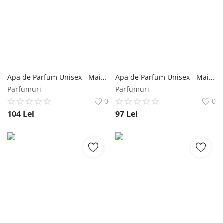
Apa de Parfum Unisex - Maison Alhambra EDP Roman Leather, 80 ml Maison Alhambra
Apa de Parfum Unisex - Maison Alhambra EDP Philos Opus Noir, 100 ml Maison Alhambra
Parfumuri
Parfumuri
0
0
104
Lei
97
Lei