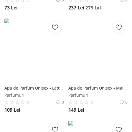
73
Lei
237
Lei
279
Lei
Apa de Parfum Unisex - Lattafa Perfumes EDP Ajayeb Dubai Portrait, 100 ml Lattafa
Apa de Parfum Unisex - Maison Alhambra EDP Gusta, 100 ml Maison Alhambra
Parfumuri
Parfumuri
0
0
109
Lei
149
Lei