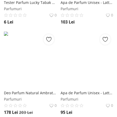
Tester Parfum Lucky Tabak & Vanila cod 732 Florgarden, Unisex, 2 ml Florgarden
Apa de Parfum Unisex - Lattafa Perfumes EDP Sheikh Al Shuyukh Luxe Edition, 100 ml Lattafa
Parfumuri
Parfumuri
0
0
6
Lei
103
Lei
Deo Parfum Natural Ambrat cu Note Orientale Favisan, 50ml Favisan
Apa de Parfum Unisex - Lattafa Perfumes EDP Sheikh Al Shuyukh (Concentrated), 100 ml Lattafa
Parfumuri
Parfumuri
0
0
178
Lei
95
Lei
203
Lei