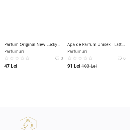
Parfum Original New Lucky Milk Chocolate EDP - Florgarden, Unisex, 35 ml Florgarden
Apa de Parfum Unisex - Lattafa Perfumes EDP Opulent Musk, 100 ml Lattafa
Parfumuri
Parfumuri
0
0
47
Lei
91
Lei
103
Lei