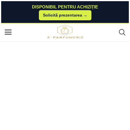
DISPONIBIL PENTRU ACHIZIȚIE
Solicită prezentarea →
Acasă
Esteto
Parfumuri Unisex
Apa de Parfum Unisex - Lattafa Perfumes EDP Ajwad, 60 ml Lattafa
Meniu principal
Categorii
Acasă
Listă de dorințe
Contact
Blog
Autentificare