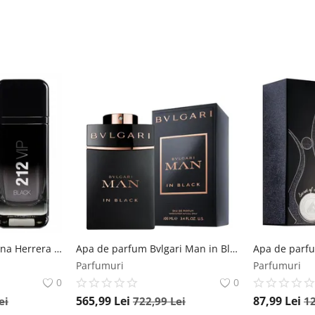
Apa de parfum Carolina Herrera 212 VIP Black Own The Party, 100 ml, pentru barbati Carolina Herrera
Apa de parfum Bvlgari Man in Black, 100 ml, pentru barbati Bvlgari
Parfumuri
Parfumuri
0
0
565,99
Lei
87,99
Lei
ei
722,99
Lei
1