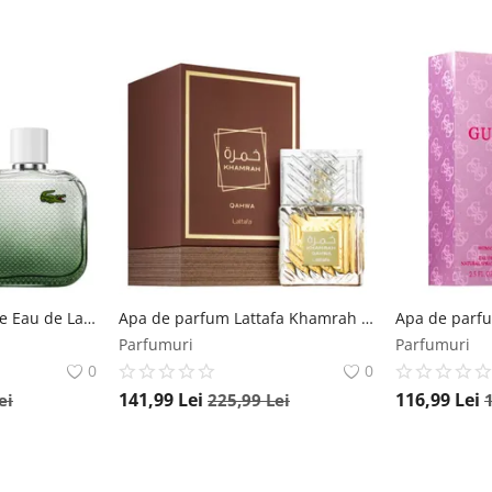
Apa de toaleta Lacoste Eau de Lacoste L.12.12 Blanc Intense, 100 ml, pentru barbati Lacoste
Apa de parfum Lattafa Khamrah Qahwa, 100 ml, unisex Lattafa
Parfumuri
Parfumuri
0
0
141,99
Lei
116,99
Lei
ei
225,99
Lei