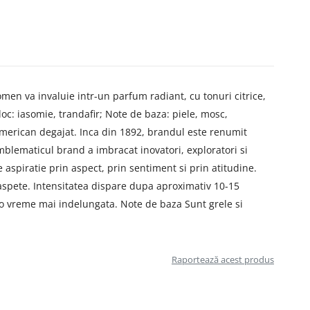
en va invaluie intr-un parfum radiant, cu tonuri citrice,
loc: iasomie, trandafir; Note de baza: piele, mosc,
american degajat. Inca din 1892, brandul este renumit
emblematicul brand a imbracat inovatori, exploratori si
 aspiratie prin aspect, prin sentiment si prin atitudine.
oaspete. Intensitatea dispare dupa aproximativ 10-15
 o vreme mai indelungata. Note de baza Sunt grele si
Raportează acest produs