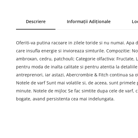
Descriere
Informații Adiționale
Lo
Oferiti-va putina racoare in zilele toride si nu numai. Ap
care insufla energie si invioreaza simturile. Compozitie: No
ambroxan, cedru, patchouli; Categorie olfactiva: Fructate,
pentru moda de inalta calitate si pentru atentia la detalii
antreprenori, iar astazi, Abercrombie & Fitch continua sa of
Notele de varf Sunt mai volatile si, de aceea, sunt primele
minute. Notele de mijloc Se fac simtite dupa cele de varf
bogate, avand persistenta cea mai indelungata.