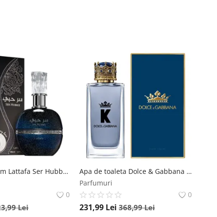
Apa de parfum Lattafa Ser Hubbee, 100 ml, unisex Lattafa
Apa de toaleta Dolce & Gabbana K, 50 ml, pentru barbati Dolce & Gabbana
Parfumuri
0
0
231,99
Lei
23,99
Lei
368,99
Lei