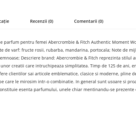
cație
Recenzii (0)
Comentarii (0)
a de parfum pentru femei Abercrombie & Fitch Authentic Moment Wom
te de varf: fructe rosii, rubarba, mandarina, portocala; Note de mij
 Lemnoase; Descriere brand: Abercrombie & Fitch reprezinta stilul 
le unor creatii care intruchipeaza simplitatea. Timp de 125 de ani, 
ere clientilor sai articole emblematice, clasice si moderne, pline de
 pe care le mirosim intr-o combinatie. In general sunt usoare si pr
, constituie esenta parfumului, unele chiar mentinandu-se prezente