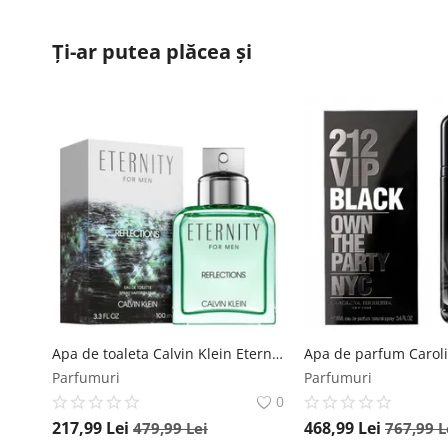
Ți-ar putea plăcea și
Apa de toaleta Calvin Klein Eternity for Men Reflections, 100 ml, pentru barbati Calvin Klein
Parfumuri
Parfumuri
0
217,99
Lei
468,99
Lei
479,99
Lei
767,99
L