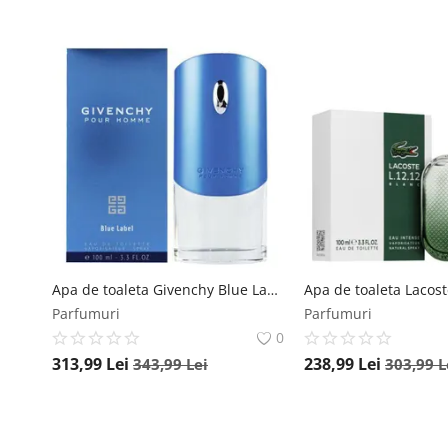
Apa de toaleta Givenchy Blue Label, 100 ml, pentru barbati Givenchy
Parfumuri
Parfumuri
0
313,99
Lei
238,99
Lei
343,99
Lei
303,99
L