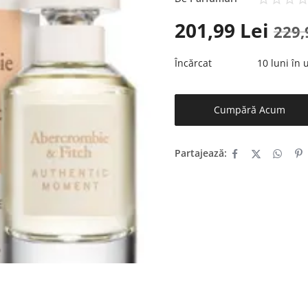
201,99
Lei
229
Încărcat
10 luni în
Cumpără Acum
Partajează: