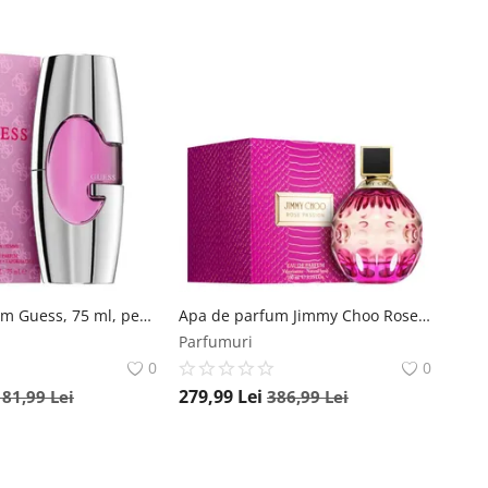
Apa de parfum Guess, 75 ml, pentru femei Guess
Apa de parfum Jimmy Choo Rose Passion for Women, 100 ml, pentru femei Jimmy Choo
Parfumuri
0
0
279,99
Lei
181,99
Lei
386,99
Lei