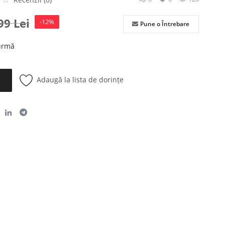
,99
Lei
-12%
Pune o Întrebare
 urmă
Adaugă la lista de dorințe