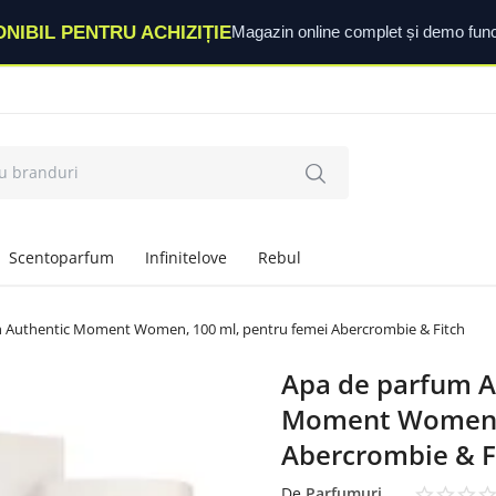
ONIBIL PENTRU ACHIZIȚIE
Magazin online complet și demo func
Scentoparfum
Infinitelove
Rebul
h Authentic Moment Women, 100 ml, pentru femei Abercrombie & Fitch
Apa de parfum A
Moment Women, 
Abercrombie & F
De
Parfumuri