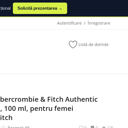
țional
Solicită prezentarea →
Autentificare
Înregistrare
/
Listă de dorințe
bercrombie & Fitch Authentic
100 ml, pentru femei
itch
0
0
120
Recenzii (0)