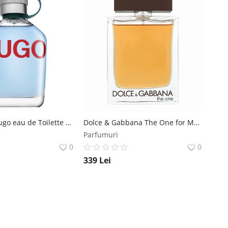
Hugo Boss Hugo eau de Toilette pentru barbati 125 ml Hugo Boss
Dolce & Gabbana The One for Men eau de Toilette pentru barbati 150 ml Dolce & Gabbana
Parfumuri
0
0
339
Lei