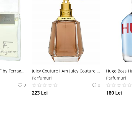
Salvatore Ferragamo F by Ferragamo Pour Homme eau de Toilette pentru barbati 100 ml Salvatore Ferragamo
Juicy Couture I Am Juicy Couture Eau de Parfum pentru femei 100 ml Juicy Couture
Parfumuri
Parfumuri
0
0
223
Lei
180
Lei