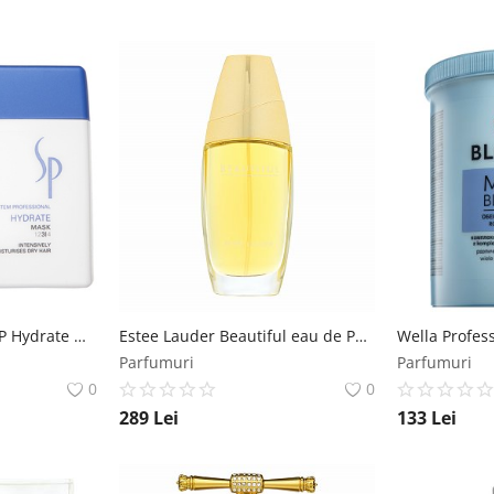
Wella Professionals SP Hydrate Mask masca pentru păr uscat 400 ml Wella Professionals
Estee Lauder Beautiful eau de Parfum pentru femei 75 ml Estee Lauder
Parfumuri
Parfumuri
0
0
289
Lei
133
Lei