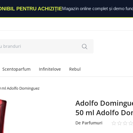
ONIBIL PENTRU ACHIZIȚIE
Magazin online complet și demo func
Scentoparfum
Infinitelove
Rebul
0 ml Adolfo Dominguez
Adolfo Domingue
50 ml Adolfo Do
De
Parfumuri