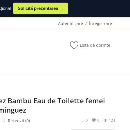
țional
Solicită prezentarea →
Autentificare
Înregistrare
/
Listă de dorințe
z Bambu Eau de Toilette femei
minguez
0
0
124
Recenzii (0)