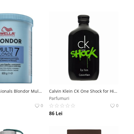
Wella Professionals Blondor Multi Blonde pudra pentru deschiderea culorii parului 800 g Wella Professionals
Calvin Klein CK One Shock for Him eau de Toilette pentru barbati 100 ml Calvin Klein
Parfumuri
0
0
86
Lei