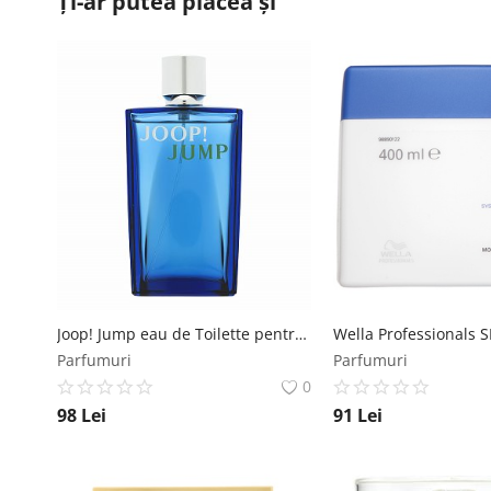
Ți-ar putea plăcea și
Joop! Jump eau de Toilette pentru barbati 100 ml Joop!
Parfumuri
Parfumuri
0
98
Lei
91
Lei