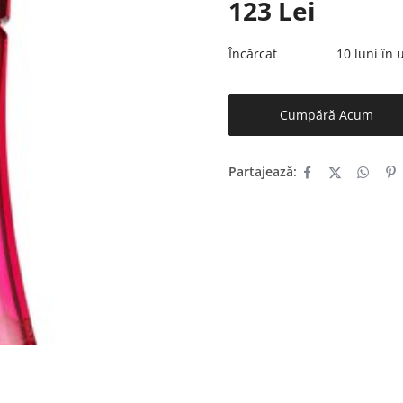
123
Lei
Încărcat
10 luni în
Cumpără Acum
Partajează: