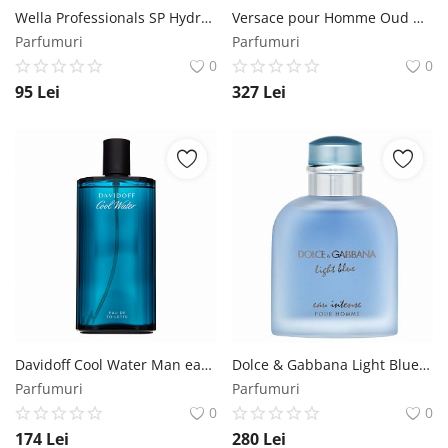
Wella Professionals SP Hydrate Shampoo sampon pentru păr uscat 1000 ml Wella Professionals
Versace pour Homme Oud Noir eau de Parfum pentru barbati 100 ml Versace
Parfumuri
Parfumuri
0
0
95
Lei
327
Lei
Davidoff Cool Water Man eau de Toilette pentru barbati 200 ml Davidoff
Dolce & Gabbana Light Blue Eau Intense Pour Homme Eau de Parfum pentru bărbați 100 ml Dolce & Gabbana
Parfumuri
Parfumuri
0
0
174
Lei
280
Lei