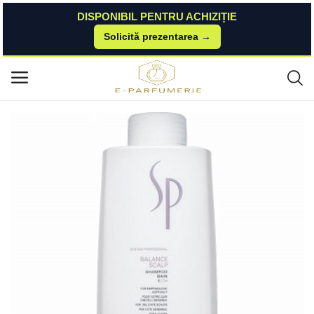
DISPONIBIL PENTRU ACHIZIȚIE
Solicită prezentarea →
Acasă
Brasty
Wella Professionals SP Balance Scalp Shampoo sampon pentru scalp sen
Meniu principal
sibil 1000 ml Wella Professionals
Categorii
Acasă
Listă de dorințe
Contact
Blog
Autentificare