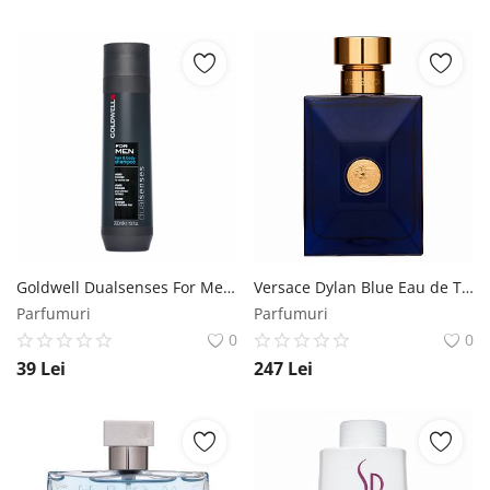
Goldwell Dualsenses For Men Hair & Body Shampoo sampon si dus gel 2in1 300 ml Goldwell
Versace Dylan Blue Eau de Toilette pentru barbati 100 ml Versace
Parfumuri
Parfumuri
0
0
39
Lei
247
Lei