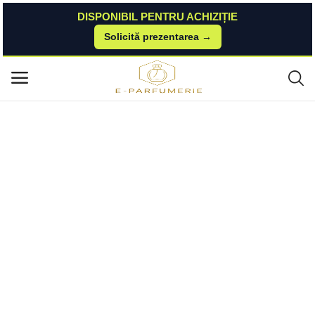
DISPONIBIL PENTRU ACHIZIȚIE
Solicită prezentarea →
Acasă
Esteto
Parfumuri Unisex
Transpiblock Spray pentru Corp - Zdrovit, 100 ml Zdrovit
Meniu principal
Categorii
Acasă
Listă de dorințe
Contact
Blog
Autentificare