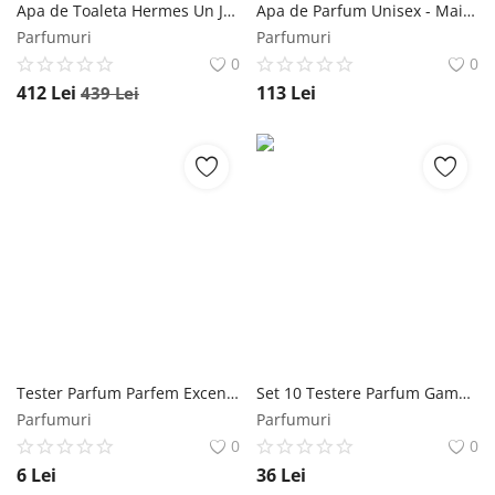
Apa de Toaleta Hermes Un Jardin Sur La Lagune, Unisex, 100ml Hermès
Apa de Parfum Unisex - Maison Alhambra EDP La Rouge Baroque Extreme, 100 ml Maison Alhambra
Parfumuri
Parfumuri
0
0
412
Lei
113
Lei
439
Lei
Tester Parfum Parfem Excentrix cod 730 Florgarden, Unisex, 2 ml Florgarden
Set 10 Testere Parfum Gama Parfen nr. 8 Florgarden, 10 x 2 ml Florgarden
Parfumuri
Parfumuri
0
0
6
Lei
36
Lei