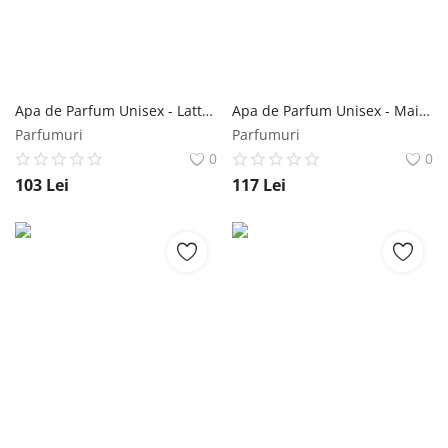
Apa de Parfum Unisex - Lattafa Perfumes EDP Ajayeb Dubai, 100 ml Lattafa
Apa de Parfum Unisex - Maison Alhambra EDP Exclusif Saffron, 100 ml Maison Alhambra
Parfumuri
Parfumuri
0
0
103
Lei
117
Lei