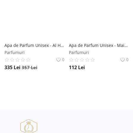
Apa de Parfum Unisex - Al Haramain EDP Amber Oud Gold Edition Extreme Pure Perfume, 60 ml Al Haramain
Apa de Parfum Unisex - Maison Alhambra EDP Philos Centro, 100 ml Maison Alhambra
Parfumuri
Parfumuri
0
0
335
Lei
112
Lei
357
Lei