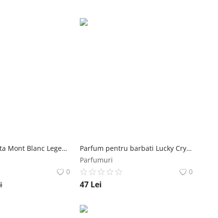
Apa de Toaleta Mont Blanc Legend, Barbati, 30ml Mont Blanc
Parfum pentru barbati Lucky Cryptograph EDP 35ml Florgarden
Parfumuri
0
0
47
Lei
i