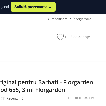
țional
Solicită prezentarea →
Autentificare
Înregistrare
/
Listă de dorințe
iginal pentru Barbati - Florgarden
od 655, 3 ml Florgarden
0
0
119
Recenzii (0)