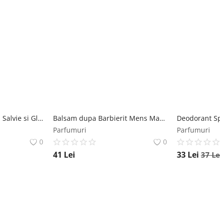
Deodorant Roll-On cu Salvie si Glicerina Verre de Nature Homme Actif Manicos, 50ml Manicos
Balsam dupa Barbierit Mens Master Professional Rosa Impex, 120ml Rosa Impex
Parfumuri
Parfumuri
0
0
41
Lei
33
Lei
37
Le