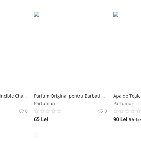
Set cadou barbati Invincible Champion SET1139 - Apa de parfum 50 ml + Deodorant 100 ml Florgarden
Parfum Original pentru Barbati Parfen Wild Florgarden PFN401, 30 ml Florgarden
Parfumuri
Parfumuri
0
0
65
Lei
90
Lei
95
Le