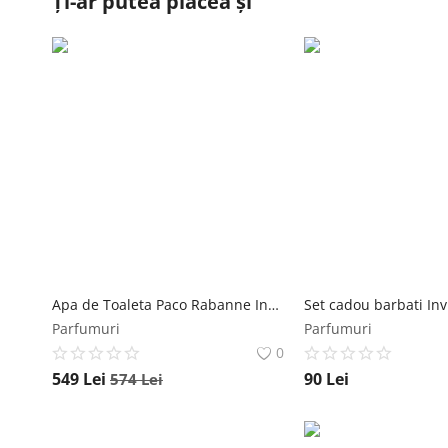
Ți-ar putea plăcea și
Apa de Toaleta Paco Rabanne Invictus, Barbati, 200 ml Paco Rabanne
Parfumuri
Parfumuri
0
549
Lei
90
Lei
574
Lei