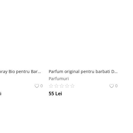
Deodorant Spray Bio pentru Barbati Benecos, 75 ml Benecos
Parfum original pentru barbati D and C EDP 50 ml Florgarden
Parfumuri
0
0
55
Lei
i