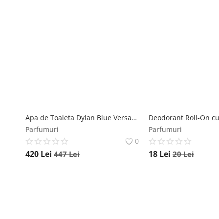
Apa de Toaleta Dylan Blue Versace, Barbati, 200 ml Versace
Parfumuri
Parfumuri
0
420
Lei
18
Lei
447
Lei
20
Lei