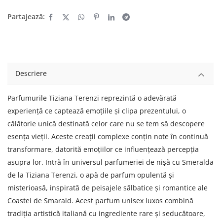
Partajează:
Descriere
Parfumurile Tiziana Terenzi reprezintă o adevărată
experiență ce captează emoțiile și clipa prezentului, o
călătorie unică destinată celor care nu se tem să descopere
esența vieții. Aceste creații complexe conțin note în continuă
transformare, datorită emoțiilor ce influențează percepția
asupra lor. Intră în universul parfumeriei de nișă cu Smeralda
de la Tiziana Terenzi, o apă de parfum opulentă și
misterioasă, inspirată de peisajele sălbatice și romantice ale
Coastei de Smarald. Acest parfum unisex luxos combină
tradiția artistică italiană cu ingrediente rare și seducătoare,