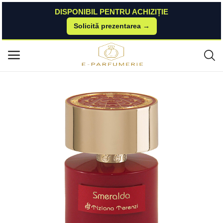
DISPONIBIL PENTRU ACHIZIȚIE
Solicită prezentarea →
Acasă
BestValue
Parfumuri Niche
Smeralda 100 ml Tiziana Terenzi
Meniu principal
Categorii
Acasă
Listă de dorințe
Contact
Blog
Autentificare