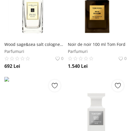
Wood sage&sea salt cologne pre-wrap 100 ml Jo Malone London
Noir de noir 100 ml Tom Ford
Parfumuri
Parfumuri
0
0
692
Lei
1.540
Lei