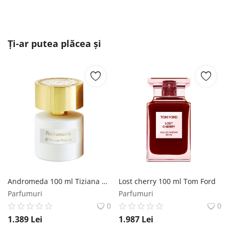
Ți-ar putea plăcea și
Andromeda 100 ml Tiziana Terenzi
Lost cherry 100 ml Tom Ford
Parfumuri
Parfumuri
0
0
1.389
Lei
1.987
Lei