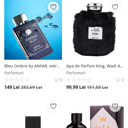
Bleu Ombre by ANFAR, extract de parfum, barbati, 50ML Anfar
Apa de Parfum King, Wadi Al Khaleej, Barbati - 100ml Wadi Al Khaleej
Parfumuri
Parfumuri
0
0
149
Lei
99,99
Lei
283,69
Lei
151,50
Lei