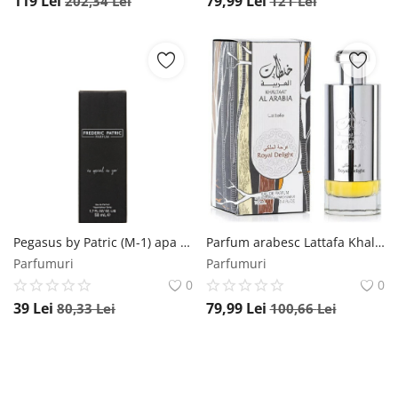
119
Lei
79,99
Lei
202,34
Lei
121
Lei
Pegasus by Patric (M-1) apa de parfum 50ml, barbati by Patric
Parfum arabesc Lattafa Khaltaat Al Arabia Silver, apa de parfum 100ml, barbati Lattafa
Parfumuri
Parfumuri
0
0
39
Lei
79,99
Lei
80,33
Lei
100,66
Lei