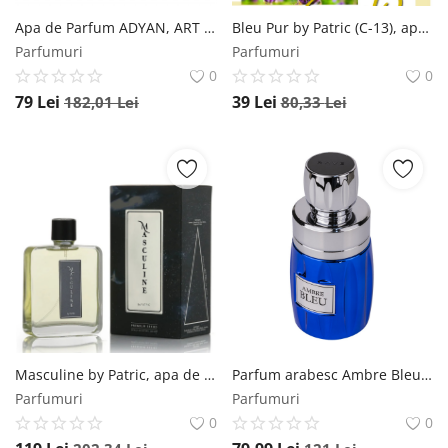
Apa de Parfum ADYAN, ART OF OUD, barbat, 100ML Adyan
Bleu Pur by Patric (C-13), apa de parfum 50ml, barbati by Patric
Parfumuri
Parfumuri
0
0
79
Lei
39
Lei
182,01
Lei
80,33
Lei
Masculine by Patric, apa de parfum 100 ml, barbati by Patric
Parfum arabesc Ambre Bleu, RAVE, apa de parfum 100 ml, barbati RAVE
Parfumuri
Parfumuri
0
0