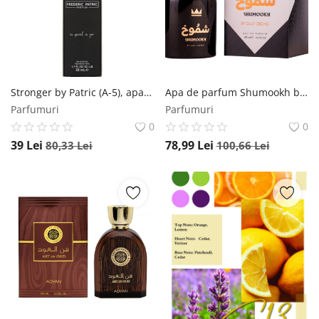
Stronger by Patric (A-5), apa de parfum 50ml, barbati by Patric
Apa de parfum Shumookh by Gulf Orchid, barbati - 100ml Gulf Orchid
Parfumuri
Parfumuri
0
0
39
Lei
78,99
Lei
80,33
Lei
100,66
Lei