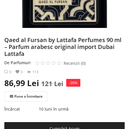
Înregistrare
Qaed al Fursan by Lattafa Perfumes 90 ml
– Parfum arabesc original import Dubai
Lattafa
De
Parfumuri
Recenzii (0)
0
0
113
86,99
Lei
121
Lei
-28%
Pune o Întrebare
Încărcat
10 luni în urmă
Cumpără Acum