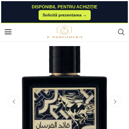
DISPONIBIL PENTRU ACHIZIȚIE
Solicită prezentarea →
Acasă
Scentoparfum
Parfumuri Bărbați
Qaed al Fursan by Lattafa Perfumes 90 ml – Parfum arabesc original imp
Meniu principal
ort Dubai Lattafa
Categorii
Acasă
Listă de dorințe
Contact
Blog
Autentificare