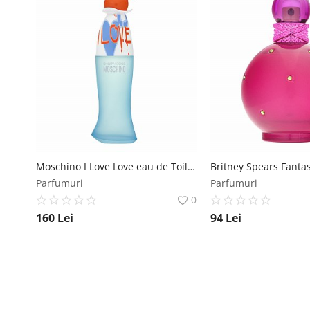
Moschino I Love Love eau de Toilette pentru femei 100 ml Moschino
Parfumuri
Parfumuri
0
160
Lei
94
Lei