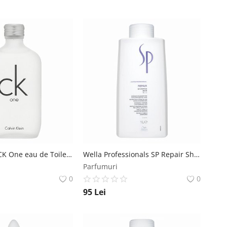
Calvin Klein CK One eau de Toilette unisex 100 ml Calvin Klein
Wella Professionals SP Repair Shampoo sampon pentru păr deteriorat 1000 ml Wella Professionals
Parfumuri
0
0
95
Lei