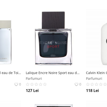
Mont Blanc Individuel eau de Toilette pentru barbati 75 ml Mont Blanc
Lalique Encre Noire Sport eau de Toilette pentru barbati 100 ml Lalique
Parfumuri
Parfumuri
0
0
127
Lei
118
Lei