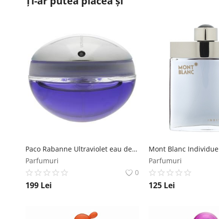
Ți-ar putea plăcea și
Paco Rabanne Ultraviolet eau de Parfum pentru femei 80 ml Paco Rabanne
Parfumuri
Parfumuri
0
199
Lei
125
Lei