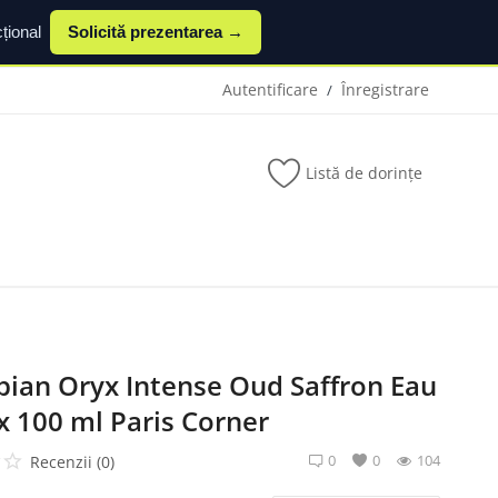
țional
Solicită prezentarea →
Autentificare
Înregistrare
/
Listă de dorințe
bian Oryx Intense Oud Saffron Eau
x 100 ml Paris Corner
0
0
104
Recenzii (0)