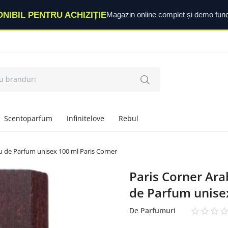
ONIBIL PENTRU ACHIZIȚIE
Magazin online complet și demo func
Scentoparfum
Infinitelove
Rebul
u de Parfum unisex 100 ml Paris Corner
Paris Corner Ara
de Parfum unise
De
Parfumuri