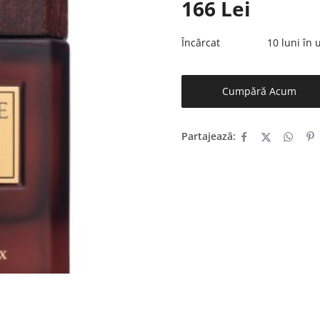
166
Lei
Încărcat
10 luni în
Cumpără Acum
Partajează: