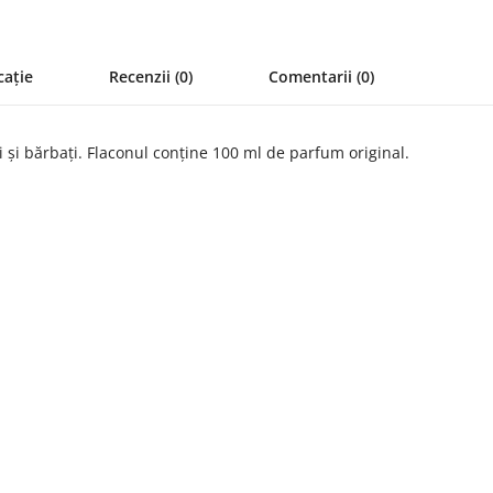
cație
Recenzii (0)
Comentarii (0)
și bărbați. Flaconul conține 100 ml de parfum original.