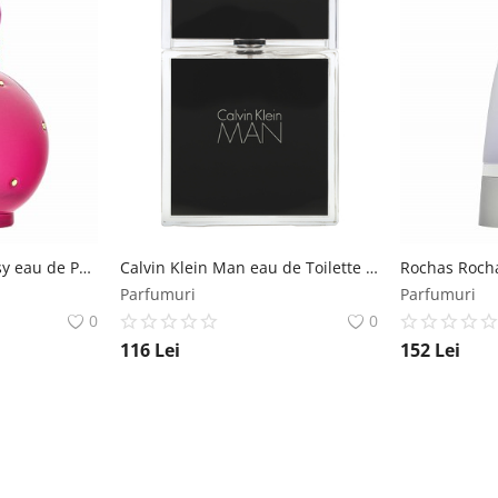
Britney Spears Fantasy eau de Parfum pentru femei 100 ml Britney Spears
Calvin Klein Man eau de Toilette pentru barbati 100 ml Calvin Klein
Parfumuri
Parfumuri
0
0
116
Lei
152
Lei