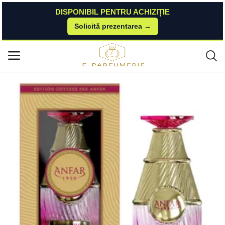
DISPONIBIL PENTRU ACHIZIȚIE
Solicită prezentarea →
Acasă
Elefant-P
Parfumuri
Parfum Anfar Odyssee I, 100 ml, pentru femei Anfar
Meniu principal
Categorii
Acasă
Listă de dorințe
Contact
Blog
Autentificare