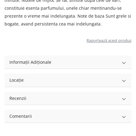
minute. Notele de mijloc Se fac simtite dupa cele de varf,
constituie esenta parfumului, unele chiar mentinandu-se
prezente o vreme mai indelungata. Note de baza Sunt grele si
bogate, avand persistenta cea mai indelungata.
Raportează acest produs
Informații Adiționale
Locație
Recenzii
Comentarii