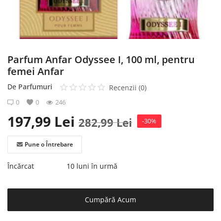
Înregistrare
Parfum Anfar Odyssee I, 100 ml, pentru
femei Anfar
De
Parfumuri
Recenzii (0)
0
0
246
197,99
Lei
282,99
Lei
-30%
Pune o Întrebare
Încărcat
10 luni în urmă
Cumpără Acum