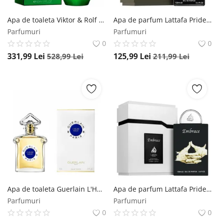
Apa de toaleta Viktor & Rolf Spicebomb Night Vision, 50 ml, pentru barbati Viktor & Rolf
Apa de parfum Lattafa Pride Raw Human, 100 ml, unisex Lattafa
Parfumuri
Parfumuri
0
0
331,99
Lei
125,99
Lei
528,99
Lei
211,99
Lei
Apa de toaleta Guerlain L'Heure Bleu, 75 ml, pentru femei Guerlain
Apa de parfum Lattafa Pride Embrance, 100 ml, unisex Lattafa
Parfumuri
Parfumuri
0
0