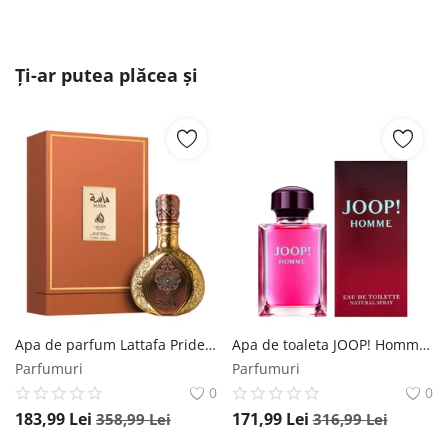
Ți-ar putea plăcea și
Apa de parfum Lattafa Pride Masa, 100 ml, unisex Lattafa
Apa de toaleta JOOP! Homme, 200 ml, pentru barbati JOOP!
Parfumuri
Parfumuri
0
0
183,99
Lei
171,99
Lei
358,99
Lei
316,99
Lei