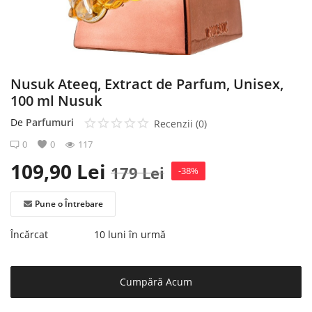
Înregistrare
Nusuk Ateeq, Extract de Parfum, Unisex,
100 ml Nusuk
De
Parfumuri
Recenzii (0)
0
0
117
109,90
Lei
179
Lei
-38%
Pune o Întrebare
Încărcat
10 luni în urmă
Cumpără Acum