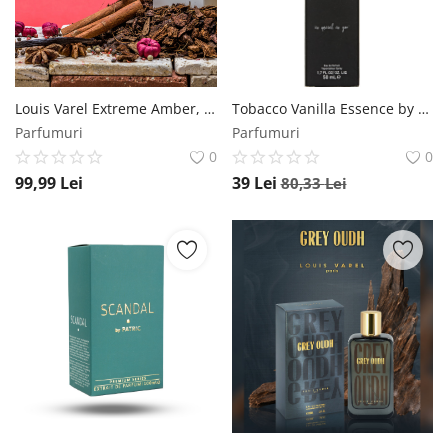
Louis Varel Extreme Amber, apa de parfum 100 ml, unisex Louis Varel
Tobacco Vanilla Essence by Patric (T-3), apa de parfum 50ml, unisex by Patric
Parfumuri
Parfumuri
0
0
99,99
Lei
39
Lei
80,33
Lei