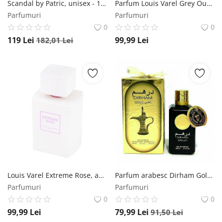
Scandal by Patric, unisex - 100 ml by Patric
Parfum Louis Varel Grey Oudh, apa de parfum 100 ml, unisex Louis Varel
Parfumuri
Parfumuri
0
0
119
Lei
99,99
Lei
182,01
Lei
Louis Varel Extreme Rose, apa de parfum 100 ml, unisex Louis Varel
Parfum arabesc Dirham Gold, Ard Al Zaafaran, apa de parfum 100 ml, unisex Ard Al Zaafaran
Parfumuri
Parfumuri
0
0
99,99
Lei
79,99
Lei
91,50
Lei