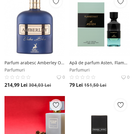
Parfum arabesc Amberley Ombre Blue - Maison Alhambra 100 ml, unisex Maison Alhambra
Apă de parfum Asten, Flamboyant, unisex, 100ml Asten
Parfumuri
Parfumuri
0
0
214,99
Lei
79
Lei
304,03
Lei
151,50
Lei