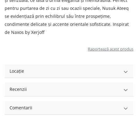
și senzuală, ce lasă o urmă elegantă și memorabilă. Perfect
pentru purtarea de zi cu zi sau ocazii speciale, Nusuk Ateeq
se evidențiază prin echilibrul său între prospețime,
condimente delicate și accente orientale sofisticate. Inspirat
de Naxos by Xerjoff
Raportează acest produs
Locație
Recenzii
Comentarii