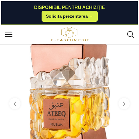
DISPONIBIL PENTRU ACHIZIȚIE
Solicită prezentarea →
Acasă
Scentoparfum
Parfumuri Unisex
Nusuk Ateeq, Extract de Parfum, Unisex, 100 ml Nusuk
Meniu principal
Categorii
Acasă
Listă de dorințe
Contact
Blog
Autentificare