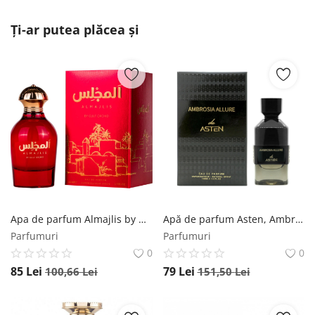
Ți-ar putea plăcea și
Apa de parfum Almajlis by Gulf Orchid, unisex - 110ml Gulf Orchid
Apă de parfum Asten, Ambrosia Allure, unisex, 100ml Asten
Parfumuri
Parfumuri
0
0
85
Lei
79
Lei
100,66
Lei
151,50
Lei