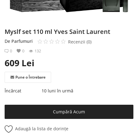
Înregistrare
Myslf set 110 ml Yves Saint Laurent
De
Parfumuri
Recenzii (0)
0
0
132
609
Lei
Pune o Întrebare
Încărcat
10 luni în urmă
Cumpără Acum
Adaugă la lista de dorințe