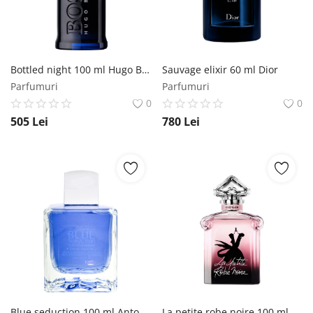
Bottled night 100 ml Hugo Boss
Sauvage elixir 60 ml Dior
Parfumuri
Parfumuri
0
0
505
Lei
780
Lei
Blue seduction 100 ml Antonio Banderas
La petite robe noire 100 ml Guerlain