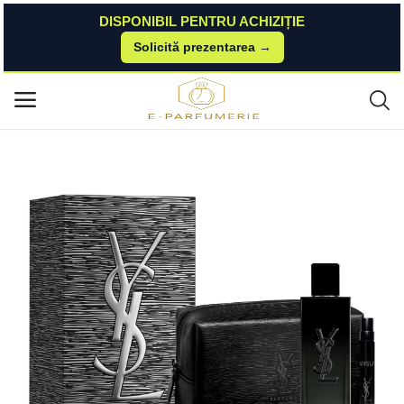
DISPONIBIL PENTRU ACHIZIȚIE
Solicită prezentarea →
Acasă
BestValue
Parfumuri
Myslf set 110 ml Yves Saint Laurent
Meniu principal
Categorii
Acasă
Listă de dorințe
Contact
Blog
Autentificare