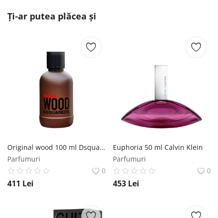
Ți-ar putea plăcea și
Original wood 100 ml Dsquared2
Euphoria 50 ml Calvin Klein
Parfumuri
Parfumuri
0
0
411
Lei
453
Lei