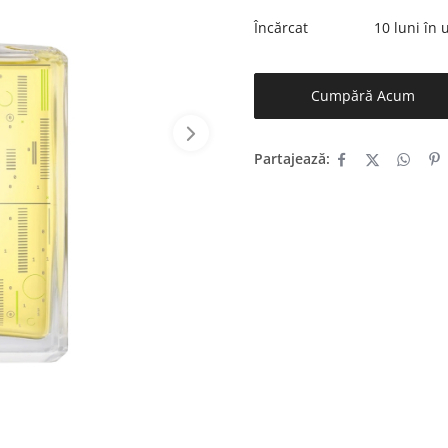
Încărcat
10 luni în
Cumpără Acum
Partajează: