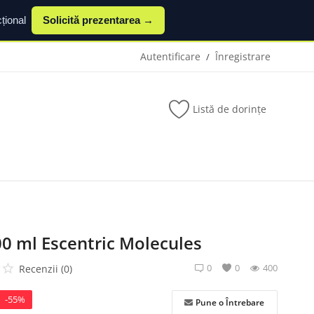
țional
Solicită prezentarea →
Autentificare
Înregistrare
/
Listă de dorințe
0 ml Escentric Molecules
0
0
400
Recenzii (0)
-55%
Pune o Întrebare