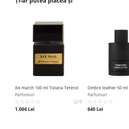
Ți-ar putea plăcea și
Xix march 100 ml Tiziana Terenzi
Ombre leather 50 ml
Parfumuri
Parfumuri
0
1.004
Lei
640
Lei