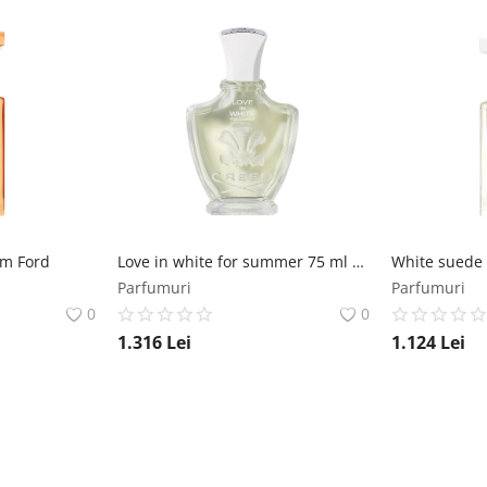
om Ford
Love in white for summer 75 ml Creed 1760
White suede
Parfumuri
Parfumuri
0
0
1.316
Lei
1.124
Lei