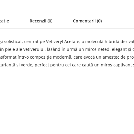
cație
Recenzii (0)
Comentarii (0)
sofisticat, centrat pe Vetiveryl Acetate, o moleculă hibridă derivată
n piele ale vetiverului, lăsând în urmă un miros neted, elegant și cap
transformat într-o compoziție modernă, care evocă un amestec de pr
uriantă și verde, perfect pentru cei care caută un miros captivant ș