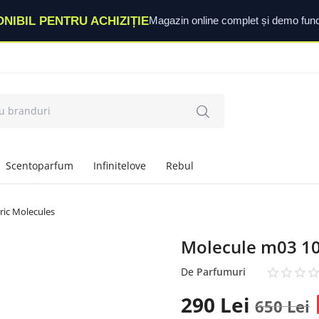
ONIBIL PENTRU ACHIZIȚIE
Magazin online complet și demo func
Scentoparfum
Infinitelove
Rebul
ric Molecules
Molecule m03 10
De
Parfumuri
290
Lei
650
Lei