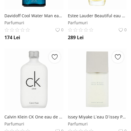
Davidoff Cool Water Man eau de Toilette pentru barbati 200 ml Davidoff
Estee Lauder Beautiful eau de Parfum pentru femei 75 ml Estee Lauder
Parfumuri
Parfumuri
0
0
174
Lei
289
Lei
Calvin Klein CK One eau de Toilette unisex 100 ml Calvin Klein
Issey Miyake L´eau D´issey Pour Homme eau de Toilette pentru barbati 75 ml Issey Miyake
Parfumuri
Parfumuri
0
0