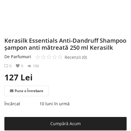
Înregistrare
Kerasilk Essentials Anti-Dandruff Shampoo
șampon anti mătreată 250 ml Kerasilk
De
Parfumuri
Recenzii (0)
0
0
106
127
Lei
Pune o Întrebare
Încărcat
10 luni în urmă
Cumpără Acum