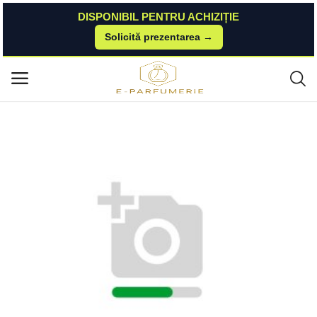
DISPONIBIL PENTRU ACHIZIȚIE
Solicită prezentarea →
Acasă
Brasty
Kerasilk Essentials Anti-Dandruff Shampoo șampon anti mătreată 250 ml
Meniu principal
Kerasilk
Categorii
Acasă
Listă de dorințe
Contact
Blog
Autentificare