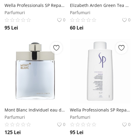
Wella Professionals SP Repair Shampoo sampon pentru păr deteriorat 1000 ml Wella Professionals
Elizabeth Arden Green Tea eau de Parfum pentru femei 100 ml Elizabeth Arden
Parfumuri
Parfumuri
0
0
95
Lei
60
Lei
Mont Blanc Individuel eau de Toilette pentru barbati 75 ml Mont Blanc
Wella Professionals SP Repair Conditioner balsam hranitor pentru păr deteriorat 1000 ml Wella Professionals
Parfumuri
Parfumuri
0
0
125
Lei
95
Lei