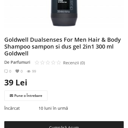
Înregistrare
Goldwell Dualsenses For Men Hair & Body
Shampoo sampon si dus gel 2in1 300 ml
Goldwell
De
Parfumuri
Recenzii (0)
0
0
99
39
Lei
Pune o Întrebare
Încărcat
10 luni în urmă
Cumpără Acum