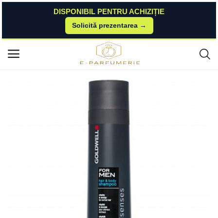
DISPONIBIL PENTRU ACHIZIȚIE
Solicită prezentarea →
Acasă
Brasty
Goldwell Dualsenses For Men Hair & Body Shampoo sampon si dus gel 2
Meniu principal
in1 300 ml Goldwell
Categorii
Acasă
Listă de dorințe
Contact
Blog
Autentificare