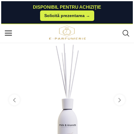
DISPONIBIL PENTRU ACHIZIȚIE
Solicită prezentarea →
Acasă
BestValue
Parfumuri
Dulche de leche home fragrance 250 ml Milk&Friends
Meniu principal
Categorii
Acasă
Listă de dorințe
Contact
Blog
Autentificare