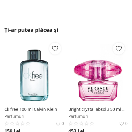
Ți-ar putea plăcea și
Ck free 100 ml Calvin Klein
Bright crystal absolu 50 ml Versace
Parfumuri
Parfumuri
0
0
159
Lei
453
Lei