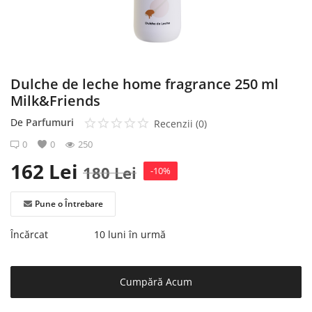
Înregistrare
Dulche de leche home fragrance 250 ml
Milk&Friends
De
Parfumuri
Recenzii (0)
0
0
250
162
Lei
180
Lei
-10%
Pune o Întrebare
Încărcat
10 luni în urmă
Cumpără Acum