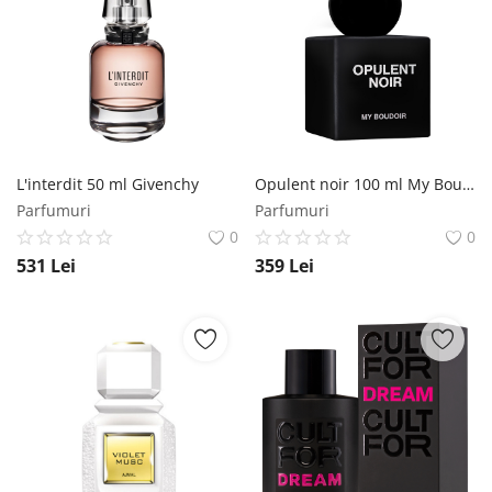
L'interdit 50 ml Givenchy
Opulent noir 100 ml My Boudoir
Parfumuri
Parfumuri
0
0
531
Lei
359
Lei