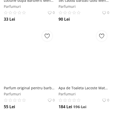
Lotiune dupa Barbierit Mens Master Professional Rosa Impex, 120 ml Rosa Impex
Set cadou barbati Gold Men $ SET1109 - Apa de parfum 50 ml + Deodorant 100 ml Florgarden
Parfumuri
Parfumuri
0
0
33
Lei
90
Lei
Parfum original pentru barbati D and C EDP 50 ml Florgarden
Apa de Toaleta Lacoste Match Point Cologne, Barbati, 50 ml Lacoste
Parfumuri
Parfumuri
0
0
55
Lei
184
Lei
196
Lei