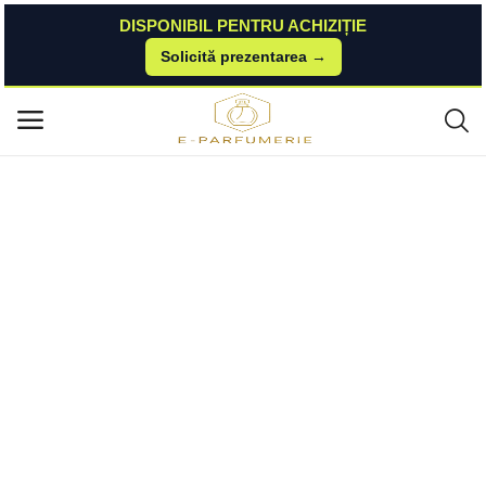
DISPONIBIL PENTRU ACHIZIȚIE
Solicită prezentarea →
Acasă
Esteto
Parfumuri Pentru Barbati
Deodorant Antiperspirant Roll-on pentru Barbati Cobalt - Rexona Men Inv
Meniu principal
isible on Black + White Clothes 48h, 50 ml Rexona
Categorii
Acasă
Listă de dorințe
Contact
Blog
Autentificare