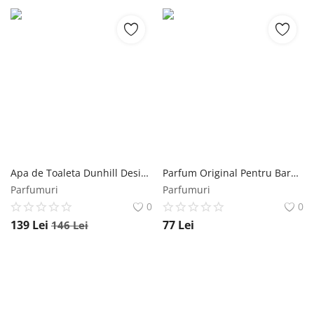
Apa de Toaleta Dunhill Desire Blue, Barbati, 100ml Dunhill
Parfum Original Pentru Barbati Florgarden Sexus Geedy LUX1114, 100 ml Florgarden
Parfumuri
Parfumuri
0
0
139
Lei
77
Lei
146
Lei