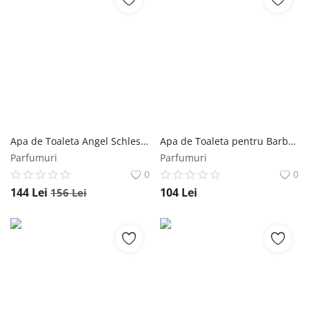
Apa de Toaleta Angel Schlesser Essential For Men, Barbati, 100ml Angel Schlesser
Apa de Toaleta pentru Barbati Nike Ultra Blue Camco 100 ml Camco
Parfumuri
Parfumuri
0
0
144
Lei
104
Lei
156
Lei