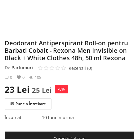
Înregistrare
Deodorant Antiperspirant Roll-on pentru
Barbati Cobalt - Rexona Men Invisible on
Black + White Clothes 48h, 50 ml Rexona
De
Parfumuri
Recenzii (0)
0
0
108
23
Lei
25
Lei
-8%
Pune o Întrebare
Încărcat
10 luni în urmă
Cumpără Acum