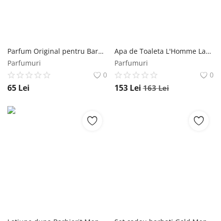
Parfum Original pentru Barbati Parfen Officer Florgarden PFN412, 30 ml Florgarden
Apa de Toaleta L'Homme Lacoste, Barbati, 50 ml Lacoste
Parfumuri
Parfumuri
0
0
65
Lei
153
Lei
163
Lei