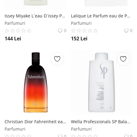
Issey Miyake L´eau D´issey Pour Homme eau de Toilette pentru barbati 75 ml Issey Miyake
Lalique Le Parfum eau de Parfum pentru femei 100 ml Lalique
Parfumuri
Parfumuri
0
0
144
Lei
152
Lei
Christian Dior Fahrenheit eau de Toilette pentru barbati 200 ml Dior (Christian Dior)
Wella Professionals SP Balance Scalp Shampoo sampon pentru scalp sensibil 1000 ml Wella Professionals
Parfumuri
Parfumuri
0
0