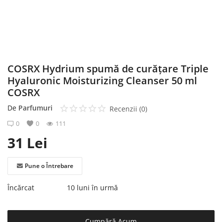
Înregistrare
COSRX Hydrium spumă de curățare Triple
Hyaluronic Moisturizing Cleanser 50 ml
COSRX
De
Parfumuri
Recenzii (0)
0
0
111
31
Lei
Pune o Întrebare
Încărcat
10 luni în urmă
Cumpără Acum