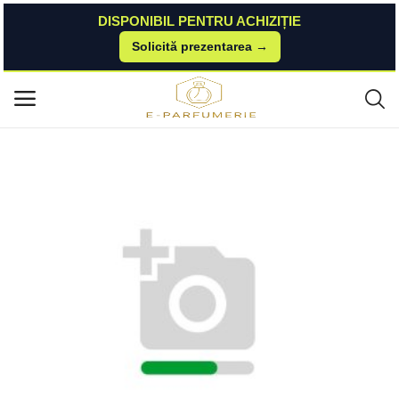
DISPONIBIL PENTRU ACHIZIȚIE
Solicită prezentarea →
Acasă
Brasty
COSRX Hydrium spumă de curățare Triple Hyaluronic Moisturizing Clean
Meniu principal
ser 50 ml COSRX
Categorii
Acasă
Listă de dorințe
Contact
Blog
Autentificare