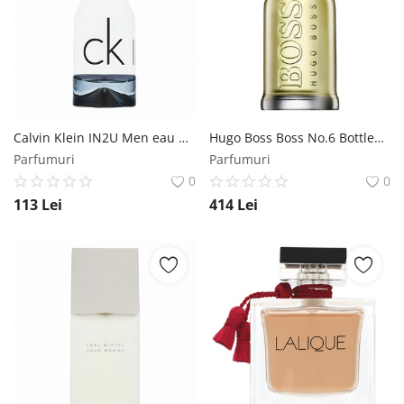
Calvin Klein IN2U Men eau de Toilette pentru barbati 150 ml Calvin Klein
Hugo Boss Boss No.6 Bottled eau de Toilette pentru barbati 200 ml Hugo Boss
Parfumuri
Parfumuri
0
0
113
Lei
414
Lei