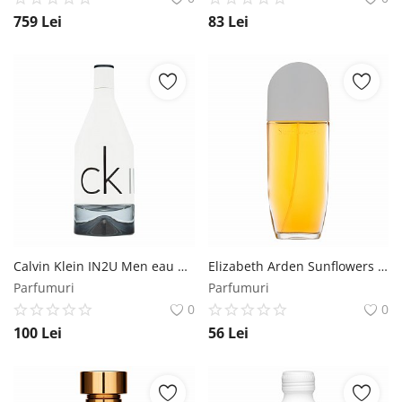
759
Lei
83
Lei
Calvin Klein IN2U Men eau de Toilette pentru barbati 100 ml Calvin Klein
Elizabeth Arden Sunflowers eau de Toilette pentru femei 100 ml Elizabeth Arden
Parfumuri
Parfumuri
0
0
100
Lei
56
Lei