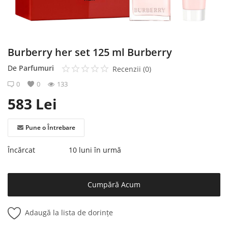
Înregistrare
Burberry her set 125 ml Burberry
De
Parfumuri
Recenzii (0)
0
0
133
583
Lei
Pune o Întrebare
Încărcat
10 luni în urmă
Cumpără Acum
Adaugă la lista de dorințe