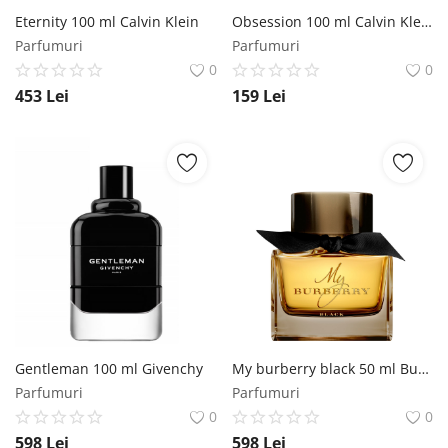
Eternity 100 ml Calvin Klein
Obsession 100 ml Calvin Klein
Parfumuri
Parfumuri
0
0
453
Lei
159
Lei
Gentleman 100 ml Givenchy
My burberry black 50 ml Burberry
Parfumuri
Parfumuri
0
0
598
Lei
598
Lei