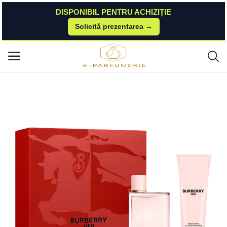
DISPONIBIL PENTRU ACHIZIȚIE
Solicită prezentarea →
Acasă
BestValue
Parfumuri
Burberry her set 125 ml Burberry
Meniu principal
Categorii
Acasă
Listă de dorințe
Contact
Blog
Autentificare