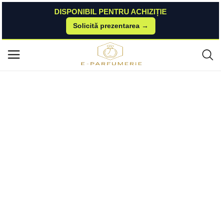
DISPONIBIL PENTRU ACHIZIȚIE
Solicită prezentarea →
Acasă
Esteto
Parfumuri Unisex
Apa de Parfum Unisex - Lattafa Perfumes EDP Mohra, 100 ml Lattafa
Meniu principal
Categorii
Acasă
Listă de dorințe
Contact
Blog
Autentificare