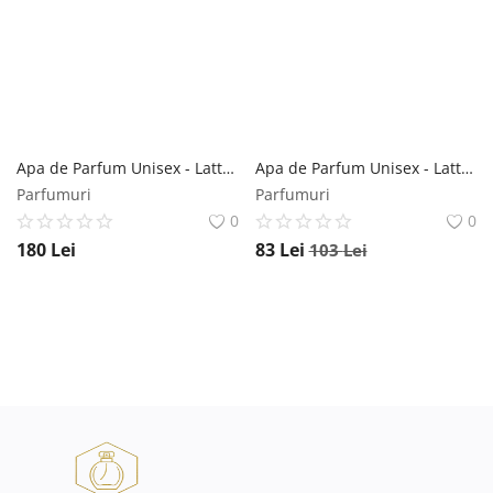
Apa de Parfum Unisex - Lattafa Perfumes EDP Royal Sapphire, 100 ml Lattafa
Apa de Parfum Unisex - Lattafa Perfumes EDP Opulent Oud, 100 ml Lattafa
Parfumuri
Parfumuri
0
0
180
Lei
83
Lei
103
Lei