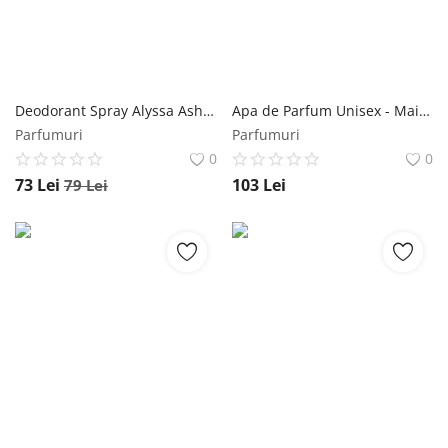
Deodorant Spray Alyssa Ashley Musk, Unisex, 100ml Alyssa Ashley
Apa de Parfum Unisex - Maison Alhambra EDP Signatures No. IV, 50 ml Maison Alhambra
Parfumuri
Parfumuri
0
0
73
Lei
103
Lei
79
Lei