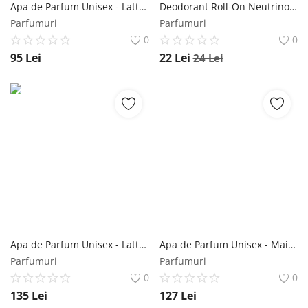
Apa de Parfum Unisex - Lattafa Perfumes EDP Sheikh Al Shuyukh (Concentrated), 100 ml Lattafa
Deodorant Roll-On Neutrino Bisabolol si Argint Vivanatura, 50 ml Vivanatura
Parfumuri
Parfumuri
0
0
95
Lei
22
Lei
24
Lei
Apa de Parfum Unisex - Lattafa Perfumes EDP Al Noble Safeer, 100 ml Lattafa
Apa de Parfum Unisex - Maison Alhambra EDP Rose Petals, 80 ml Maison Alhambra
Parfumuri
Parfumuri
0
0
135
Lei
127
Lei