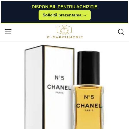
DISPONIBIL PENTRU ACHIZIȚIE
Solicită prezentarea →
Acasă
Elefant-P
Parfumuri
Apa de parfum Chanel No. 5, 60 ml, pentru femei Chanel
Meniu principal
Categorii
Acasă
Listă de dorințe
Contact
Blog
Autentificare