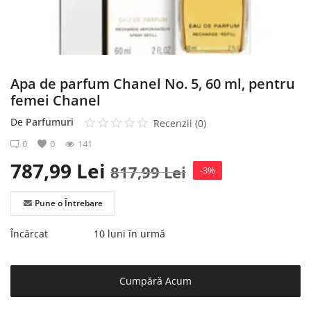
Înregistrare
Apa de parfum Chanel No. 5, 60 ml, pentru
femei Chanel
De
Parfumuri
Recenzii (0)
0
0
141
787,99
Lei
817,99
Lei
-3%
Pune o Întrebare
Încărcat
10 luni în urmă
Cumpără Acum