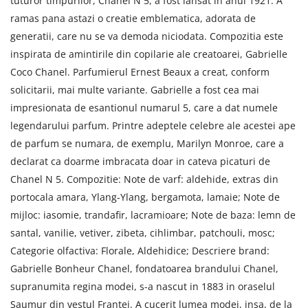
tuturor timpurilor, Chanel N 5, a fost lansat in anul 1921. A
ramas pana astazi o creatie emblematica, adorata de
generatii, care nu se va demoda niciodata. Compozitia este
inspirata de amintirile din copilarie ale creatoarei, Gabrielle
Coco Chanel. Parfumierul Ernest Beaux a creat, conform
solicitarii, mai multe variante. Gabrielle a fost cea mai
impresionata de esantionul numarul 5, care a dat numele
legendarului parfum. Printre adeptele celebre ale acestei ape
de parfum se numara, de exemplu, Marilyn Monroe, care a
declarat ca doarme imbracata doar in cateva picaturi de
Chanel N 5. Compozitie: Note de varf: aldehide, extras din
portocala amara, Ylang-Ylang, bergamota, lamaie; Note de
mijloc: iasomie, trandafir, lacramioare; Note de baza: lemn de
santal, vanilie, vetiver, zibeta, cihlimbar, patchouli, mosc;
Categorie olfactiva: Florale, Aldehidice; Descriere brand:
Gabrielle Bonheur Chanel, fondatoarea brandului Chanel,
supranumita regina modei, s-a nascut in 1883 in oraselul
Saumur din vestul Frantei. A cucerit lumea modei, insa, de la