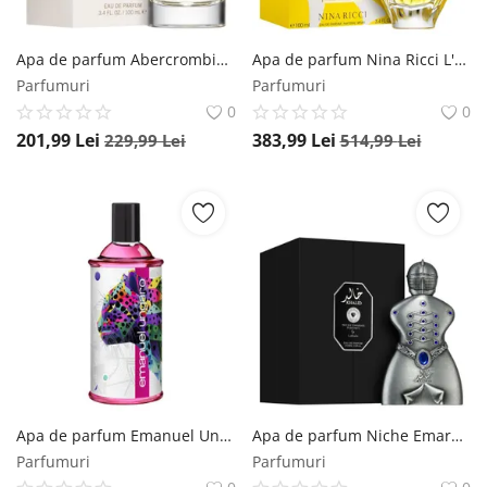
Apa de parfum Abercrombie & Fitch Authentic Moment Women, 100 ml, pentru femei Abercrombie & Fitch
Apa de parfum Nina Ricci L'Air du Temps, 100 ml, pentru femei Nina Ricci
Parfumuri
Parfumuri
0
0
201,99
Lei
383,99
Lei
229,99
Lei
514,99
Lei
Apa de parfum Emanuel Ungaro Intense, 100 ml, pentru femei Emanuel Ungaro
Apa de parfum Niche Emarati Khalid, 80 ml, unisex Niche Emarati
Parfumuri
Parfumuri