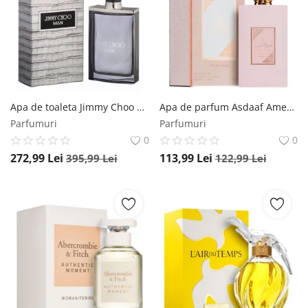
Apa de toaleta Jimmy Choo Man, 100 ml, pentru barbati Jimmy Choo
Apa de parfum Asdaaf Ameerat al Arab Prive Rose, 100 ml, pentru femei Asdaaf
Parfumuri
Parfumuri
0
0
272,99
Lei
113,99
Lei
395,99
Lei
122,99
Lei