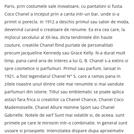
Paris, prin costumele sale inovatoare, cu pantaloni si fusta.
Coco Chanel a inceput prin a canta intr-un bar, unde si-a
primit si porecla. In 1912 a deschis primul sau salon de moda,
devenind curand o creatoare de renume. Ea era cea care, la
mijlocul secolului al XX-lea, dicta tendintele din haute
couture, creatiile Chanel fiind purtate de personalitati
precum Jacqueline Kennedy sau Grace Kelly. N-a durat mult
timp, pana cand aria de interes a lui G. B. Chanel s-a extins si
spre cosmetice si parfumuri. Primul sau parfum, lansat in
1921, a fost legendarul Chanel N° 5, care a ramas pana in
zilele noastre unul dintre cele mai renumite si mai vandute
parfumuri din istorie. Titlul sau emblematic se poate aplica
astazi fara frica si creatiilor ca Chanel Chance, Chanel Coco
Mademoiselle, Chanel Allure Homme Sport sau Chanel
Gabrielle. Notele de varf Sunt mai volatile si, de aceea, sunt
primele pe care le mirosim intr-o combinatie. In general sunt
usoare si proaspete. Intensitatea dispare dupa aproximativ