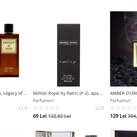
Apă de parfum Adyan, Legacy of Oud, unisex, 100ml Adyan
Million Royal by Patric (P-2), apa de parfum 100ml, barbati by Patric
Parfumuri
Parfumuri
0
0
69
Lei
129
Lei
122,02
Lei
304