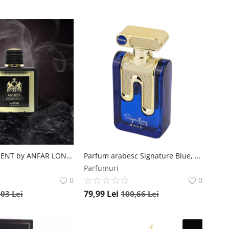
AMBER D'ORIENT by ANFAR LONDON, extract de parfum, barbati, 115ML Anfar
Parfum arabesc Signature Blue, RAVE, apa de parfum 100 ml, barbati RAVE
Parfumuri
0
0
79,99
Lei
,03
Lei
100,66
Lei