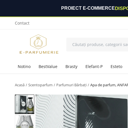
DISP
PROIECT E-COMMERCE
Contact
Notino
BestValue
Brasty
Elefant-P
Esteto
Acasă
Scentoparfum
Parfumuri Bărbați
Apa de parfum, ANFAR