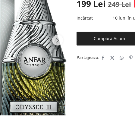
199
Lei
249
Lei
Încărcat
10 luni în
Cumpără Acum
Partajează: