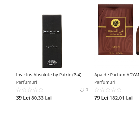
Invictus Absolute by Patric (P-4) apa de parfum 50ml, barbati by Patric
Parfumuri
Parfumuri
0
39
Lei
79
Lei
80,33
Lei
182,01
Lei