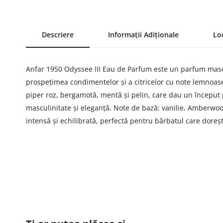
Descriere
Informații Adiționale
Lo
Anfar 1950 Odyssee III Eau de Parfum este un parfum mascu
prospețimea condimentelor și a citricelor cu note lemnoase
piper roz, bergamotă, mentă și pelin, care dau un început 
masculinitate și eleganță. Note de bază: vanilie, Amberwood 
intensă și echilibrată, perfectă pentru bărbatul care doreș