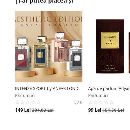
Ți-ar putea plăcea și
INTENSE SPORT by ANFAR LONDON, extract de parfum, barbati, 100ML Anfar
Parfumuri
Parfumuri
0
149
Lei
99
Lei
304,03
Lei
151,50
Lei