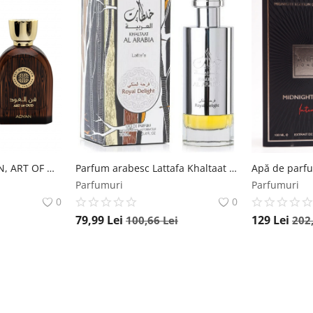
Apa de Parfum ADYAN, ART OF OUD, barbat, 100ML Adyan
Parfum arabesc Lattafa Khaltaat Al Arabia Silver, apa de parfum 100ml, barbati Lattafa
Parfumuri
Parfumuri
0
0
79,99
Lei
129
Lei
100,66
Lei
202