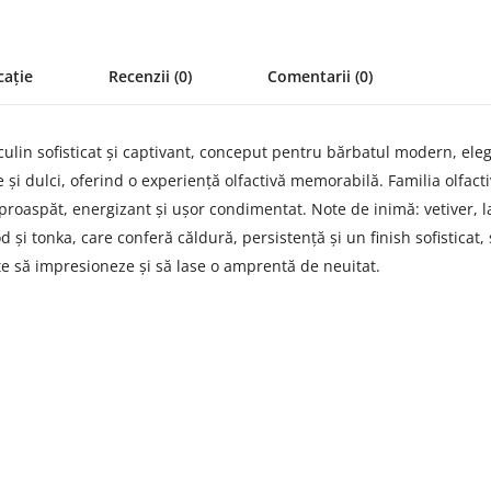
cație
Recenzii (0)
Comentarii (0)
lin sofisticat și captivant, conceput pentru bărbatul modern, ele
 și dulci, oferind o experiență olfactivă memorabilă. Familia olfac
proaspăt, energizant și ușor condimentat. Note de inimă: vetiver, 
și tonka, care conferă căldură, persistență și un finish sofisticat,
te să impresioneze și să lase o amprentă de neuitat.