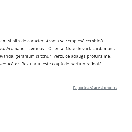
gant și plin de caracter. Aroma sa complexă combină
tivă: Aromatic – Lemnos – Oriental Note de vârf: cardamom,
lavandă, geranium și tonuri verzi, ce adaugă profunzime,
 seducător. Rezultatul este o apă de parfum rafinată,
Raportează acest produs