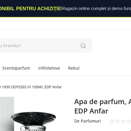
ONIBIL PENTRU ACHIZIȚIE
Magazin online complet și demo func
Scentoparfum
Infinitelove
Rebul
 1950 ODYSSEE III 100ML EDP Anfar
Apa de parfum, 
EDP Anfar
De
Parfumuri