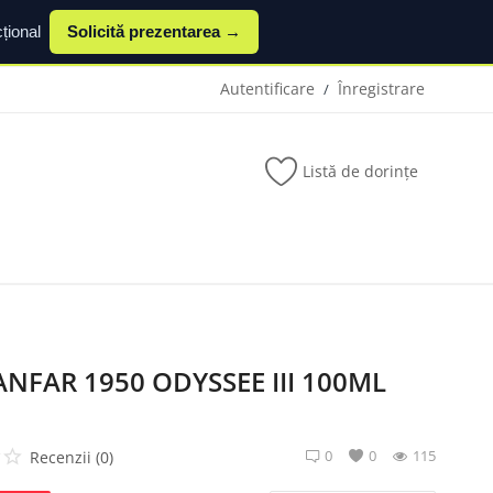
țional
Solicită prezentarea →
Autentificare
Înregistrare
/
Listă de dorințe
ANFAR 1950 ODYSSEE III 100ML
0
0
115
Recenzii (0)