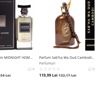
Apă de parfum MIDNIGHT HOMME by ANFAR LONDON, barbati, 100ML Anfar
Parfum Sab'ha Wa Oud Cambodi, Rihanah, apa de parfum 100 ml, barbati Rihanah
Parfumuri
0
0
119,99
Lei
,34
Lei
132,17
Lei