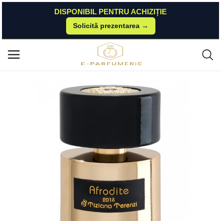
DISPONIBIL PENTRU ACHIZIȚIE
Solicită prezentarea →
Acasă
BestValue
Parfumuri Niche
Afrodite 100 ml Tiziana Terenzi
Meniu principal
Categorii
Acasă
Listă de dorințe
Contact
Blog
Autentificare