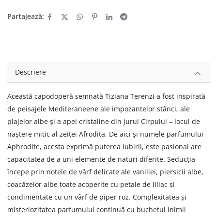
Partajează:
Descriere
Această capodoperă semnată Tiziana Terenzi a fost inspirată
de peisajele Mediteraneene ale impozantelor stânci, ale
plajelor albe și a apei cristaline din jurul Cirpului – locul de
naștere mitic al zeiței Afrodita. De aici și numele parfumului
Aphrodite, acesta exprimă puterea iubirii, este pasional are
capacitatea de a uni elemente de naturi diferite. Seducția
începe prin notele de vârf delicate ale vaniliei, piersicii albe,
coacăzelor albe toate acoperite cu petale de liliac și
condimentate cu un vârf de piper roz. Complexitatea și
misteriozitatea parfumului continuă cu buchetul inimii