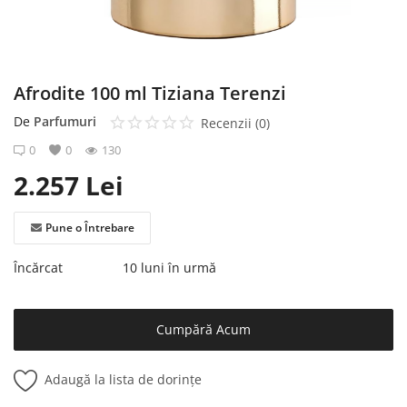
Înregistrare
Afrodite 100 ml Tiziana Terenzi
De
Parfumuri
Recenzii (0)
0
0
130
2.257
Lei
Pune o Întrebare
Încărcat
10 luni în urmă
Cumpără Acum
Adaugă la lista de dorințe