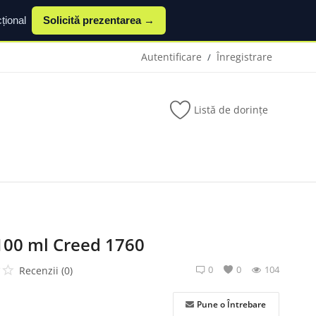
țional
Solicită prezentarea →
Autentificare
Înregistrare
/
Listă de dorințe
100 ml Creed 1760
0
0
104
Recenzii (0)
Pune o Întrebare