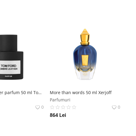
Ombre leather parfum 50 ml Tom Ford
More than words 50 ml Xerjoff
Parfumuri
0
0
864
Lei