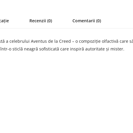
cație
Recenzii (0)
Comentarii (0)
stă a celebrului Aventus de la Creed – o compoziție olfactivă care 
tr-o sticlă neagră sofisticată care inspiră autoritate și mister.