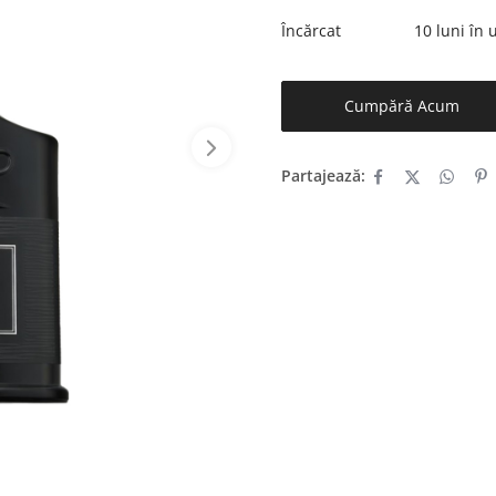
Încărcat
10 luni în
Cumpără Acum
Partajează: