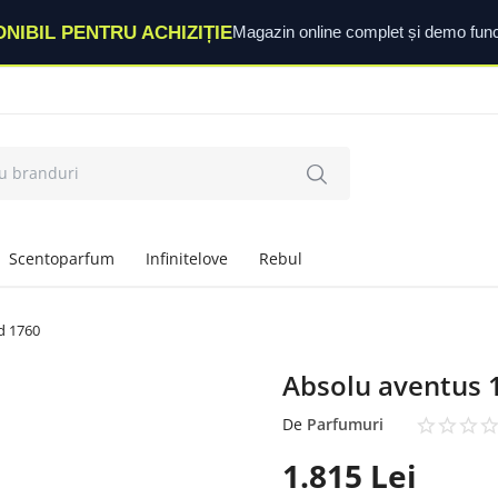
ONIBIL PENTRU ACHIZIȚIE
Magazin online complet și demo func
Scentoparfum
Infinitelove
Rebul
d 1760
Absolu aventus 
De
Parfumuri
1.815
Lei