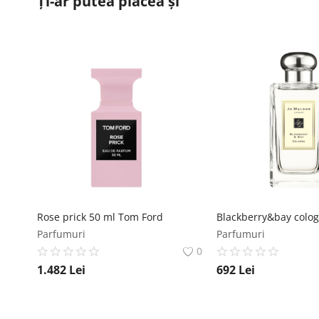
Ți-ar putea plăcea și
Rose prick 50 ml Tom Ford
Parfumuri
Parfumuri
0
1.482
Lei
692
Lei