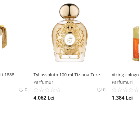
ti 1888
Tyl assoluto 100 ml Tiziana Terenzi
Viking colog
Parfumuri
Parfumuri
0
0
4.062
Lei
1.384
Lei