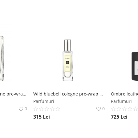
Blackberry&bay cologne pre-wrap 100 ml Jo Malone London
Wild bluebell cologne pre-wrap 30 ml Jo Malone London
Parfumuri
Parfumuri
0
0
315
Lei
725
Lei