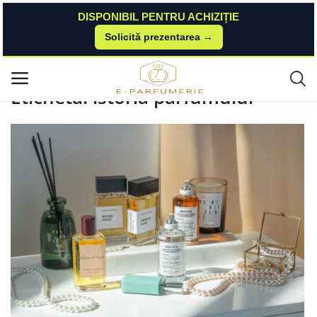
DISPONIBIL PENTRU ACHIZIȚIE
Solicită prezentarea →
Acasă
Blog
istoria-parfumului
Meniu principal
Etichetă: istoria parfumului
Categorii
Acasă
Listă de dorințe
Contact
Blog
Autentificare